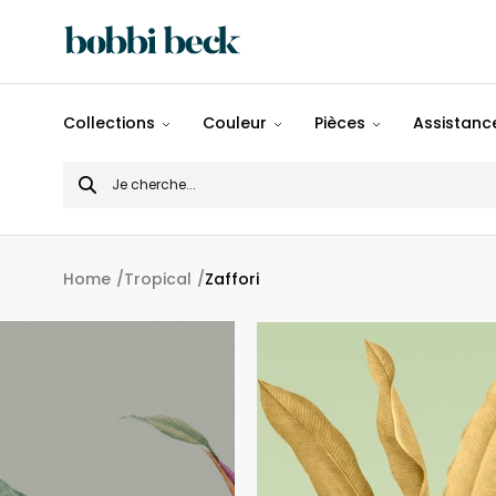
Tout
Collections
Couleur
Pièces
Assistance
Désigns
Search
Populaires
for
Panoramiques
Home
Tropical
Zaffori
Motifs