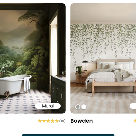
Mural
9
ff
#9EA19C
#ffffff
Bowden
(
10
)