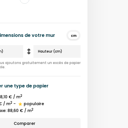
 dimensions de votre mur
cm
nous ajoutons gratuitement un excès de papier
ile.
er une
type de papier
2
8,10 €
/ m
2
€
/ m
-
populaire
2
uxe
:
88,60 €
/ m
Comparer