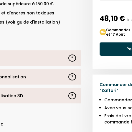
de supérieure à 150,00 €
 et d'encres non toxiques
48,10 €
in
s (voir guide d'installation)
Commandez auj
et 17 Août
Pe
?
sonnalisation
?
Commander des
"
Zaffori
"
alisation 3D
?
Commandez j
Avec vous so
Frais de liv
commande f
rd