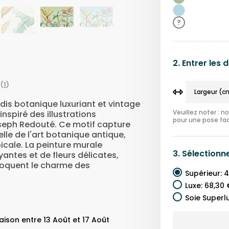
Vert
Bleu
?
2.
Entrer les
(
1
)
is botanique luxuriant et vintage
Veuillez noter : 
nspiré des illustrations
pour une pose fac
eph Redouté. Ce motif capture
le de l'art botanique antique,
picale. La peinture murale
3.
Sélectionn
yantes et de fleurs délicates,
voquent le charme des
Supérieur
:
4
Luxe
:
68,30 
Soie Superl
ison entre 13 Août et 17 Août