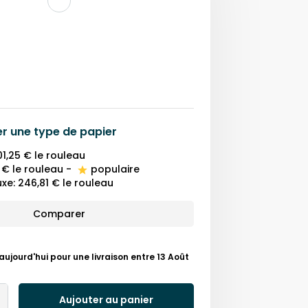
er une
type de papier
01,25 €
le rouleau
 €
le rouleau
-
populaire
uxe
:
246,81 €
le rouleau
Comparer
ourd'hui pour une livraison entre 13 Août
Aujouter au panier
Add