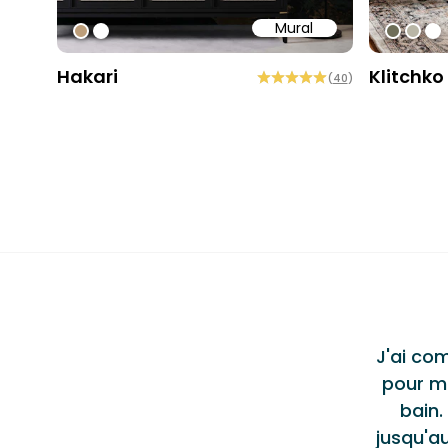
Mural
#bd9e7a
#ffffff
#6e6d
#b9
#ff
Hakari
Klitchko
(
40
)
Testi
ent produit et service
"
al de haute qualité, Jason et l'équipe de
J'ai co
lus qu'accommodants tout au long du
pour m
 un excellent service et je n'hésiterais pas
bain.
u ou à les recommander à d'autres.
Alec S.
jusqu'au