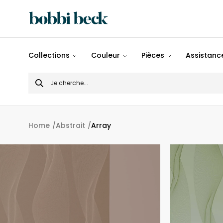
Tout
Collections
Couleur
Pièces
Assistance
Désigns
Search
Populaires
for
Panoramiques
Home
Abstrait
Array
Motifs