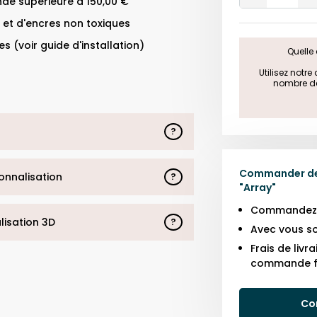
de supérieure à 150,00 €
One
 et d'encres non toxiques
s (voir guide d'installation)
Quelle 
 Utilisez notr
nombre de 
?
Commander des
sonnalisation
?
"
Array
"
Commandez j
alisation 3D
?
Avec vous so
Frais de liv
commande f
Co