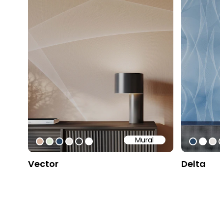
Mural
#d3b29d
#d8e3cd
#28435f
#e5e1dd
#3d3d3d
#ffffff
#28435
#ffff
#e
Vector
Delta