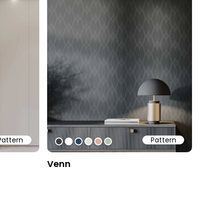
Pattern
Pattern
#3d3d3d
#ffffff
#28435f
#e5e1dd
#d3b29d
#b1c2a2
Venn