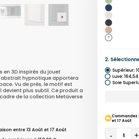
Vert
Bleu
Marine
Gris
Noir
Beige
?
2.
Sélectionn
Supérieur
:
1
en 3D inspirés du jouet
Luxe
:
164,54
t abstrait hypnotique apportera
Soie Superl
ace. Vu de près, le motif est
l devient plus subtil. Ce produit a
 cadre de la collection Metaverse
Commandez auj
et 17 Août
ison entre 13 Août et 17 Août
Quantity
Remove