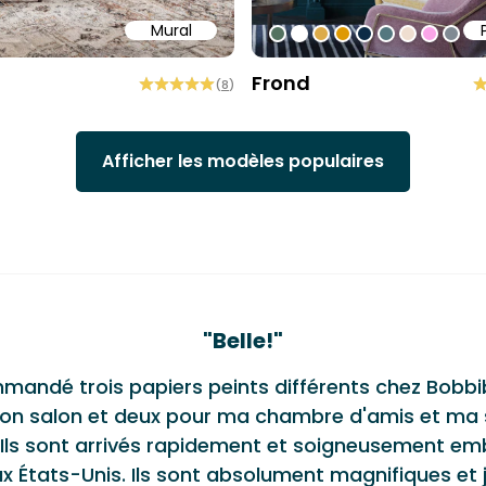
Mural
58
b6a6
ffff
#547260
#ffffff
#dcab49
#de9903
#0d2b46
#54777f
#efded0
#faa5
#80
Frond
(
8
)
Afficher les modèles populaires
monials
"
Belle!
"
mmandé trois papiers peints différents chez Bobbi
on salon et deux pour ma chambre d'amis et ma s
 Ils sont arrivés rapidement et soigneusement em
x États-Unis. Ils sont absolument magnifiques et 