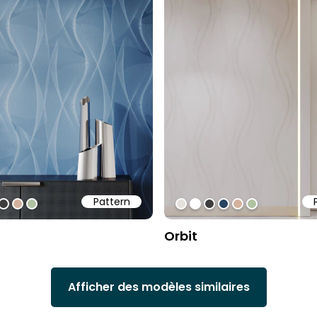
Pattern
f
ff
5e1dd
#3d3d3d
#d3b29d
#b1c2a2
#e5e1dd
#ffffff
#3d3d3d
#28435f
#d3b29d
#b1c2a2
Orbit
Afficher des modèles similaires