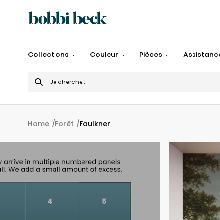
Tout
Collections
Couleur
Pièces
Assistance
Désigns
Search
Populaires
for
Panoramiques
Home
Forêt
Faulkner
Motifs