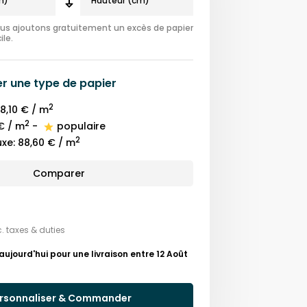
nous ajoutons gratuitement un excès de papier
ile.
er une
type de papier
2
8,10 €
/ m
2
€
/ m
-
populaire
2
uxe
:
88,60 €
/ m
Comparer
c. taxes & duties
ourd'hui pour une livraison entre 12 Août
rsonnaliser & Commander