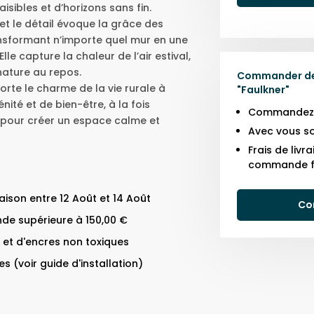
ibles et d’horizons sans fin.
 et le détail évoque la grâce des
ansformant n’importe quel mur en une
le capture la chaleur de l’air estival,
nature au repos.
Commander des
rte le charme de la vie rurale à
"
Faulkner
"
nité et de bien-être, à la fois
Commandez j
 pour créer un espace calme et
Avec vous so
Frais de liv
commande f
ison entre 12 Août et 14 Août
Co
de supérieure à 150,00 €
 et d'encres non toxiques
s (voir guide d'installation)