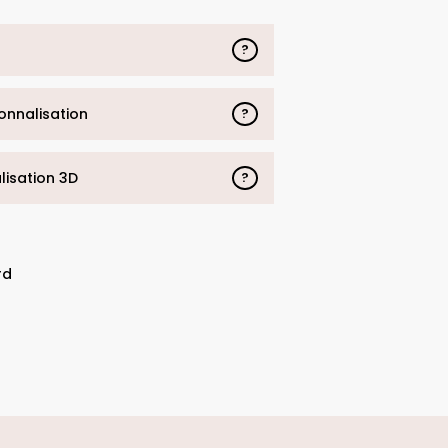
?
sonnalisation
?
alisation 3D
?
rd