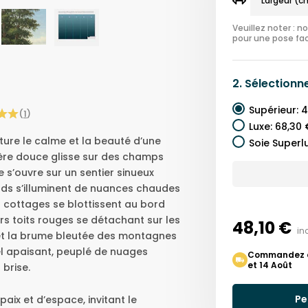
Veuillez noter : 
pour une pose fac
2.
Sélectionn
Supérieur
:
4
(
1
)
Luxe
:
68,30 
ture le calme et la beauté d’une
Soie Superl
ère douce glisse sur des champs
e s’ouvre sur un sentier sinueux
ords s’illuminent de nuances chaudes
es cottages se blottissent au bord
urs toits rouges se détachant sur les
48,10 €
in
et la brume bleutée des montagnes
el apaisant, peuplé de nuages
Commandez auj
et 14 Août
 brise.
Pe
ix et d’espace, invitant le