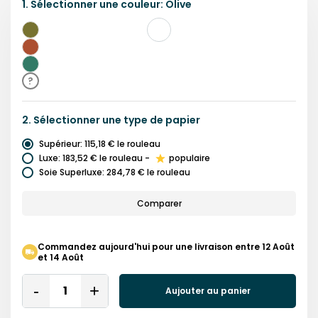
1.
Sélectionner une
couleur
:
Olive
Olive
Rose
Vert
?
2.
Sélectionner une
type de papier
Supérieur
:
115,18 €
le rouleau
Luxe
:
183,52 €
le rouleau
-
populaire
Soie Superluxe
:
284,78 €
le rouleau
Comparer
Commandez aujourd'hui pour une livraison entre 12 Août
et 14 Août
Quantity
Aujouter au panier
Remove
Add
One
One