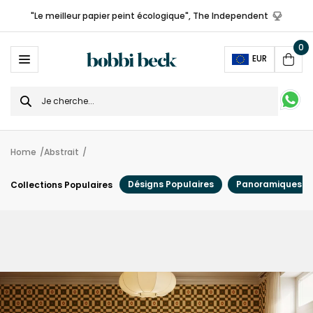
"Le meilleur papier peint écologique", The Independent
0
Ope
EUR
Cart
Search
for
Home
Abstrait
Désigns Populaires
Panoramiques
Collections Populaires