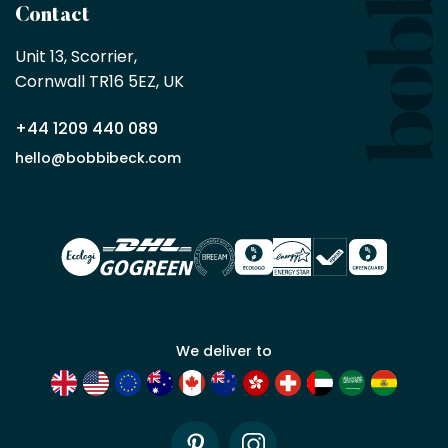
sans
Contact
achat
minimum
Unit 13, Scorrier, 

en
Cornwall TR16 5EZ, UK
tant
que
+44 1209 440 089
partenaire
commercial
hello@bobbibeck.com
Bobbi
Beck.
Demander
un compte
commercial
We deliver to