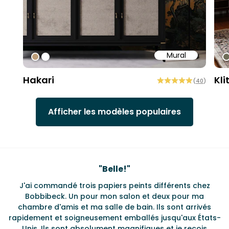
Mural
#bd9e7a
#ffffff
#
Hakari
Kli
(
40
)
Afficher les modèles populaires
Testimonials
"
Belle!
"
J'ai commandé trois papiers peints différents chez
L
s
Bobbibeck. Un pour mon salon et deux pour ma
d
t
chambre d'amis et ma salle de bain. Ils sont arrivés
u à
rapidement et soigneusement emballés jusqu'aux États-
Unis. Ils sont absolument magnifiques et je reçois