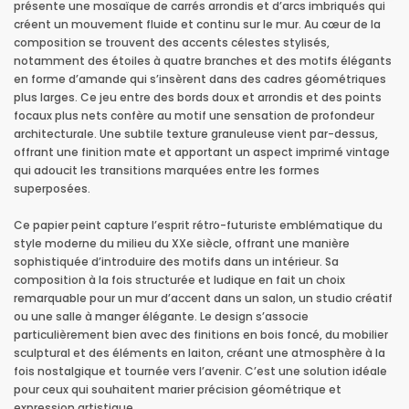
présente une mosaïque de carrés arrondis et d’arcs imbriqués qui
créent un mouvement fluide et continu sur le mur. Au cœur de la
composition se trouvent des accents célestes stylisés,
notamment des étoiles à quatre branches et des motifs élégants
en forme d’amande qui s’insèrent dans des cadres géométriques
plus larges. Ce jeu entre des bords doux et arrondis et des points
focaux plus nets confère au motif une sensation de profondeur
architecturale. Une subtile texture granuleuse vient par-dessus,
offrant une finition mate et apportant un aspect imprimé vintage
qui adoucit les transitions marquées entre les formes
superposées.
Ce papier peint capture l’esprit rétro-futuriste emblématique du
style moderne du milieu du XXe siècle, offrant une manière
sophistiquée d’introduire des motifs dans un intérieur. Sa
composition à la fois structurée et ludique en fait un choix
remarquable pour un mur d’accent dans un salon, un studio créatif
ou une salle à manger élégante. Le design s’associe
particulièrement bien avec des finitions en bois foncé, du mobilier
sculptural et des éléments en laiton, créant une atmosphère à la
fois nostalgique et tournée vers l’avenir. C’est une solution idéale
pour ceux qui souhaitent marier précision géométrique et
expression artistique.