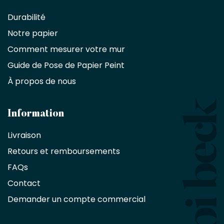
partenaire
Durabilité
commercial
Notre papier
Comment mesurer votre mur
Décorateurs
d'intérieur,
Guide de Pose de Papier Peint
les
À propos de nous
designers
et
les
architectes
Information
bénéficient
Livraison
d'une
réduction
Retours et remboursements
exclusive
de
FAQs
10
Contact
%
sur
Demander un compte commercial
les
produits,