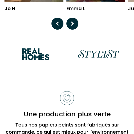
Jo H
Emma L
Ju
Previous
Next
Raisons
de
choisir
Bobbi
Une production plus verte
Beck
Tous nos papiers peints sont fabriqués sur
commande, ce qui est mieux pour l'environnement