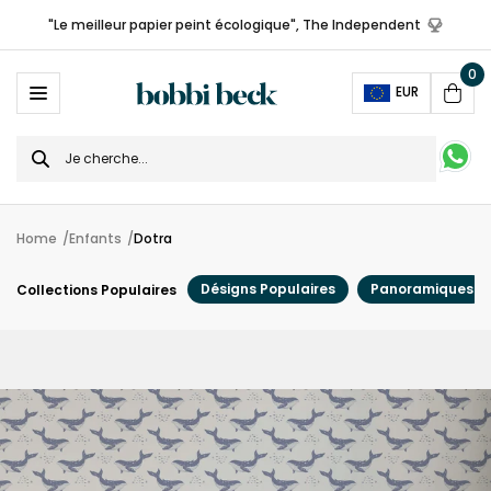
"Le meilleur papier peint écologique", The Independent
0
Ope
EUR
Cart
Search
for
Home
Enfants
Dotra
Désigns Populaires
Panoramiques
Collections Populaires