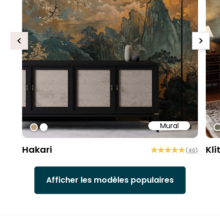
Previous
Next
Mural
#bd9e7a
#ffffff
#
Hakari
Kli
(
40
)
Afficher les modèles populaires