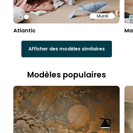
Mural
#9fa8ad
#ffffff
#
Atlantic
Ma
Afficher des modèles similaires
Modèles populaires