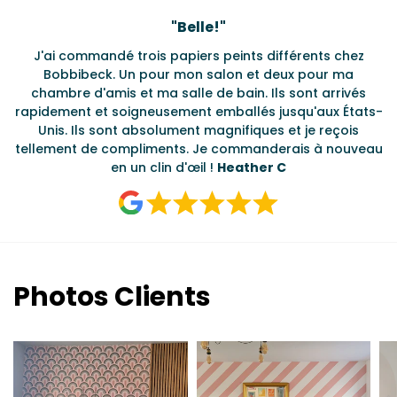
Testimonials
"
Belle!
"
J'ai commandé trois papiers peints différents chez
L
s
Bobbibeck. Un pour mon salon et deux pour ma
d
t
chambre d'amis et ma salle de bain. Ils sont arrivés
u à
rapidement et soigneusement emballés jusqu'aux États-
Unis. Ils sont absolument magnifiques et je reçois
tellement de compliments. Je commanderais à nouveau
en un clin d'œil !
Heather C
Photos Clients