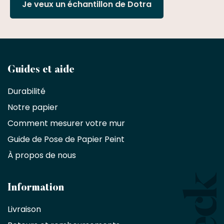
Je veux un échantillon de Dotra
Devenez
Guides et aide
partenaire
Durabilité
commercial
Notre papier
Comment mesurer votre mur
Décorateurs
d'intérieur,
Guide de Pose de Papier Peint
les
À propos de nous
designers
et
les
architectes
Information
bénéficient
Livraison
d'une
réduction