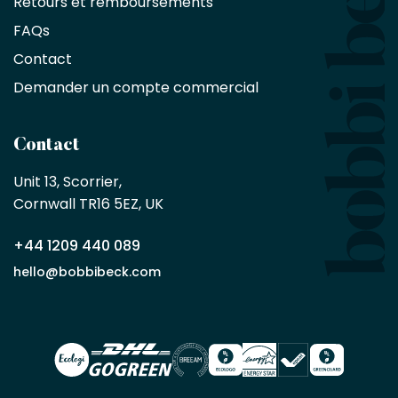
Retours et remboursements
exclusive
de
FAQs
10
Contact
%
sur
Demander un compte commercial
les
produits,
sans
Contact
achat
minimum
Unit 13, Scorrier, 

en
Cornwall TR16 5EZ, UK
tant
que
+44 1209 440 089
partenaire
commercial
hello@bobbibeck.com
Bobbi
Beck.
Demander
un compte