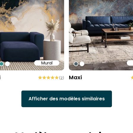
Mural
84
7758
15960
#3e938c
#ffffff
#576669
#ffffff
i
Maxi
(
2
)
Afficher des modèles similaires