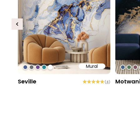
Previous
Mural
#4f618d
#6d6d6d
#6c4b86
#2b858f
#ffffff
#4963
#56
#8
Seville
Motwan
(
4
)