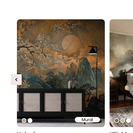
Previous
Mural
#bd9e7a
#ffffff
#6e6d
#b9
#ff