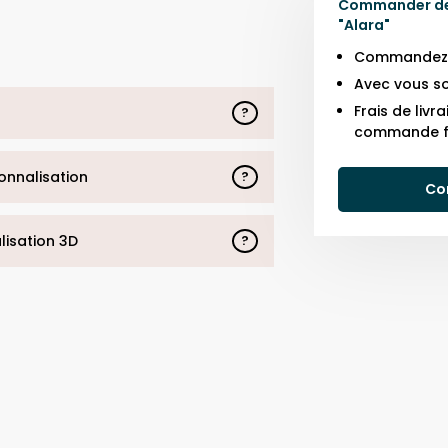
Commander des
"
Alara
"
Commandez j
Avec vous so
Frais de liv
?
commande f
sonnalisation
?
Co
alisation 3D
?