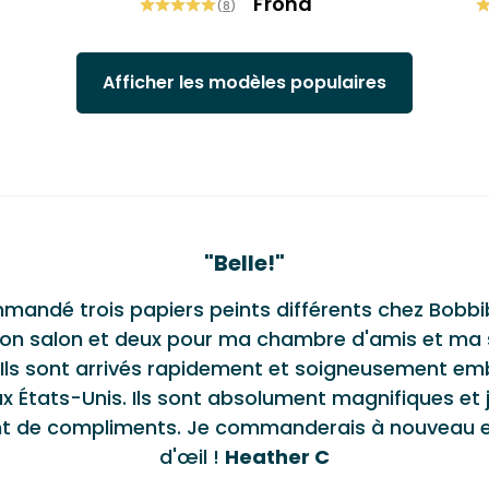
Frond
(
8
)
Afficher les modèles populaires
monials
"
Belle!
"
mmandé trois papiers peints différents chez Bobbi
on salon et deux pour ma chambre d'amis et ma s
 Ils sont arrivés rapidement et soigneusement em
x États-Unis. Ils sont absolument magnifiques et 
nt de compliments. Je commanderais à nouveau en
d'œil !
Heather C