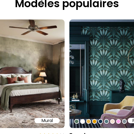
Modèles populaires
Mural
58
b6a6
ffff
#547260
#ffffff
#dcab49
#de9903
#0d2b46
#54777f
#efded0
#faa5
#80