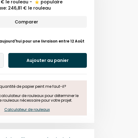
 €
le rouleau
-
populaire
uxe
:
246,81 €
le rouleau
Comparer
ourd'hui pour une livraison entre 12 Août
Aujouter au panier
Add
One
quantité de papier peint me faut-il?

e calculateur de rouleaux pour déterminer le 
rouleaux nécessaire pour votre projet.

Calculateur de rouleaux