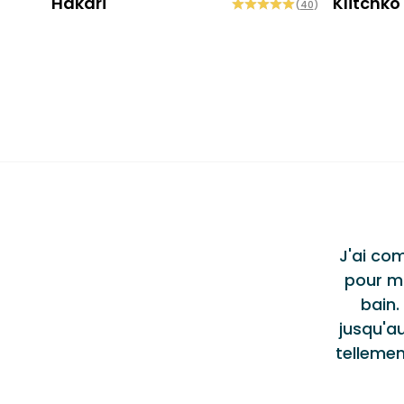
Hakari
Klitchko
(
40
)
Testi
ent produit et service
"
al de haute qualité, Jason et l'équipe de
J'ai co
lus qu'accommodants tout au long du
pour m
 un excellent service et je n'hésiterais pas
bain.
u ou à les recommander à d'autres.
Alec S.
jusqu'au
telleme