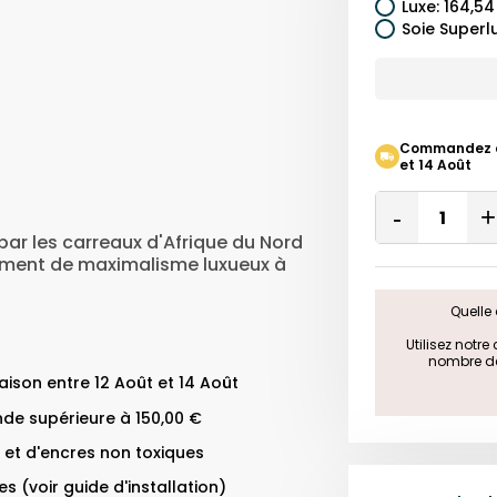
Luxe
:
164,54
Soie Superl
Commandez auj
et 14 Août
Quantity
Remove
par les carreaux d'Afrique du Nord
One
ément de maximalisme luxueux à
Quelle 
 Utilisez notr
nombre de 
ison entre 12 Août et 14 Août
de supérieure à 150,00 €
 et d'encres non toxiques
s (voir guide d'installation)