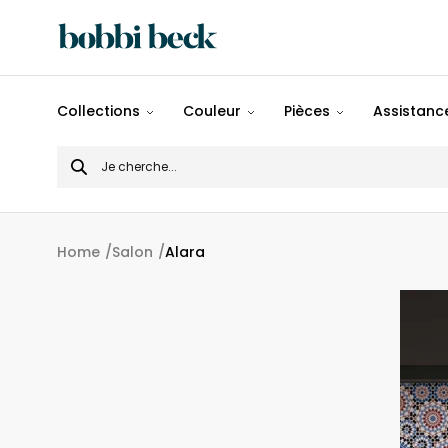
Tout
Collections
Couleur
Pièces
Assistance
Désigns
Search
Populaires
for
Panoramiques
Home
Salon
Alara
Motifs