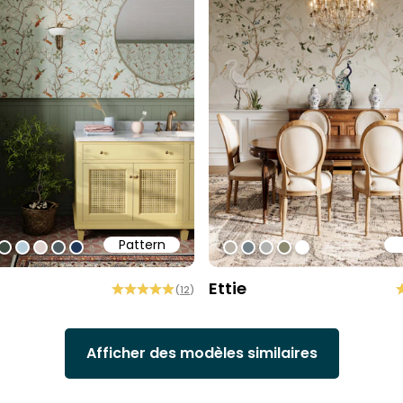
Pattern
1
ff
0cec2
#3c493f
#b6cdd9
#ded0cd
#505b60
#213557
#b9b1a6
#738186
#b2b2b0
#8b896e
#ffffff
Ettie
(
12
)
Afficher des modèles similaires