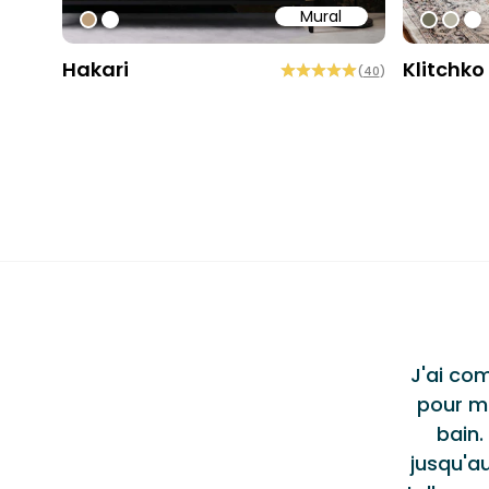
Mural
#bd9e7a
#ffffff
#6e6d
#b9
#ff
Hakari
Klitchko
(
40
)
Testi
ent produit et service
"
al de haute qualité, Jason et l'équipe de
J'ai co
lus qu'accommodants tout au long du
pour m
 un excellent service et je n'hésiterais pas
bain.
u ou à les recommander à d'autres.
Alec S.
jusqu'au