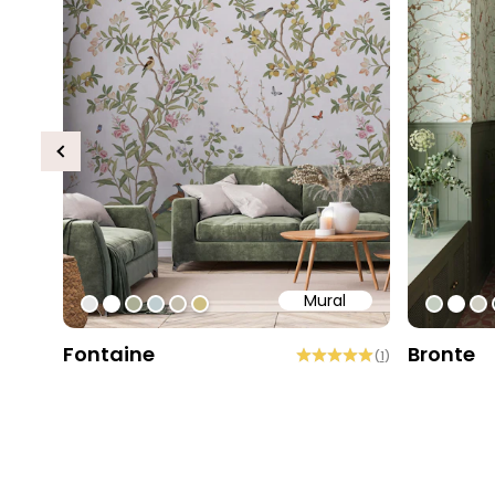
Previous
Mural
#e6e6e6
#ffffff
#abae95
#c0ced1
#c4bdac
#cebe81
#c5cec
#ffff
#d
Fontaine
Bronte
(
1
)