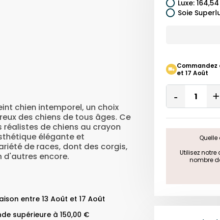
Luxe
:
164,54
Soie Superl
Commandez auj
et 17 Août
Quantity
Remove
int chien intemporel, un choix
One
reux des chiens de tous âges. Ce
s réalistes de chiens au crayon
sthétique élégante et
Quelle 
ariété de races, dont des corgis,
 Utilisez notr
 d'autres encore.
nombre de 
ison entre 13 Août et 17 Août
de supérieure à 150,00 €