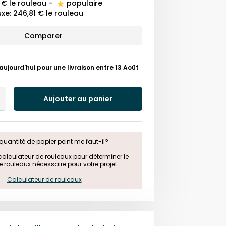
 €
le rouleau
-
populaire
uxe
:
246,81 €
le rouleau
Comparer
ourd'hui pour une livraison entre 13 Août
Aujouter au panier
Add
One
quantité de papier peint me faut-il?

e calculateur de rouleaux pour déterminer le 
rouleaux nécessaire pour votre projet.

Calculateur de rouleaux