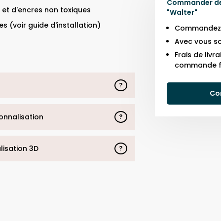
Commander des
 et d'encres non toxiques
"
Walter
"
s (voir guide d'installation)
Commandez j
Avec vous so
Frais de liv
commande f
?
Co
sonnalisation
?
alisation 3D
?