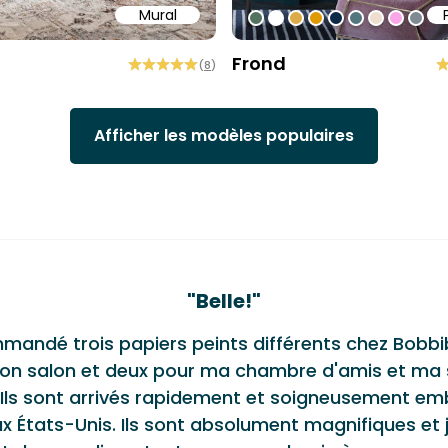
Mural
58
b6a6
ffff
#547260
#ffffff
#dcab49
#de9903
#0d2b46
#54777f
#efded0
#faa5
#80
Frond
(
8
)
Afficher les modèles populaires
monials
"
Belle!
"
mmandé trois papiers peints différents chez Bobbi
on salon et deux pour ma chambre d'amis et ma s
 Ils sont arrivés rapidement et soigneusement em
x États-Unis. Ils sont absolument magnifiques et 