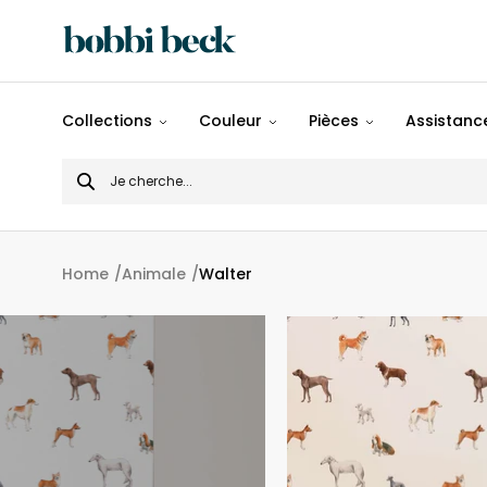
Tout
Collections
Couleur
Pièces
Assistance
Désigns
Search
Populaires
for
Panoramiques
Home
Animale
Walter
Motifs