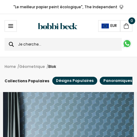
"Le meilleur papier peint écologique", The Independent
0
Ope
EUR
Cart
Search
for
Home
Géometrique
Blok
Désigns Populaires
Panoramiques
Collections Populaires