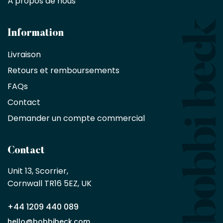
À propos de nous
designers
et
les
architectes
Information
bénéficient
Livraison
d'une
réduction
Retours et remboursements
exclusive
de
FAQs
10
Contact
%
sur
Demander un compte commercial
les
produits,
sans
Contact
achat
minimum
Unit 13, Scorrier, 

en
Cornwall TR16 5EZ, UK
tant
que
+44 1209 440 089
partenaire
commercial
hello@bobbibeck.com