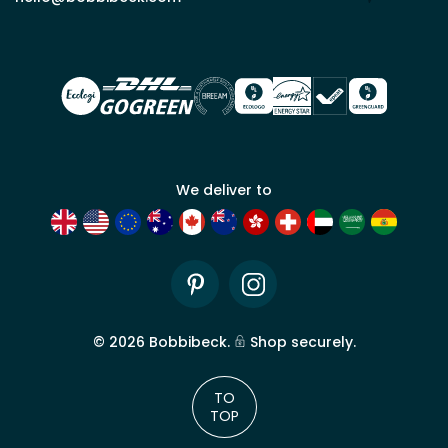
Bobbi
Beck.
Demander
un compte
commercial
We deliver to
Pinterest
Instagram
©
2026
Bobbibeck.
Shop securely.
TO
TOP