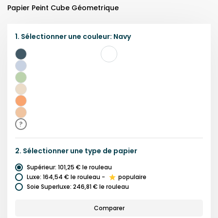
Papier Peint Cube Géometrique
1.
Sélectionner une
couleur
:
Navy
Bleu
Marine
Light
blue
Vert
Beige
Orange
Multicolore
?
2.
Sélectionner une
type de papier
Supérieur
:
101,25 €
le rouleau
Luxe
:
164,54 €
le rouleau
-
populaire
Soie Superluxe
:
246,81 €
le rouleau
Comparer