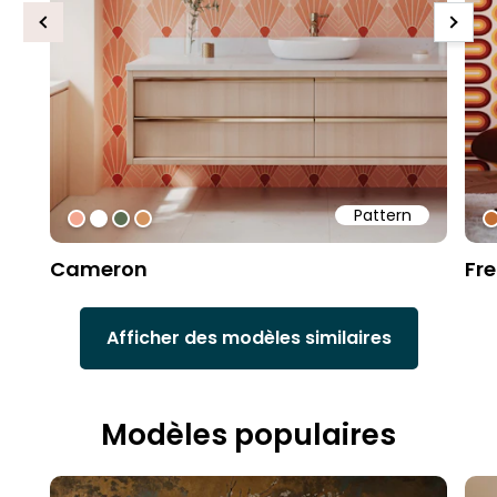
Previous
Next
Pattern
#f4a791
#ffffff
#5b6d51
#d4945f
#
Cameron
Fr
Afficher des modèles similaires
Modèles populaires