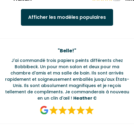
Afficher les modèles populaires
Testimonials
"
Belle!
"
J'ai commandé trois papiers peints différents chez
L
s
Bobbibeck. Un pour mon salon et deux pour ma
d
t
chambre d'amis et ma salle de bain. Ils sont arrivés
u à
rapidement et soigneusement emballés jusqu'aux États-
Unis. Ils sont absolument magnifiques et je reçois
tellement de compliments. Je commanderais à nouveau
en un clin d'œil !
Heather C