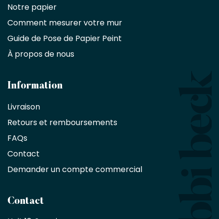
commercial
Notre papier
Comment mesurer votre mur
Décorateurs
d'intérieur,
Guide de Pose de Papier Peint
les
À propos de nous
designers
et
les
architectes
Information
bénéficient
Livraison
d'une
réduction
Retours et remboursements
exclusive
de
FAQs
10
Contact
%
sur
Demander un compte commercial
les
produits,
sans
Contact
achat