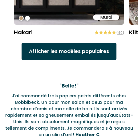
Mural
#bd9e7a
#ffffff
#
Hakari
Kli
(
40
)
Afficher les modèles populaires
Testimonials
"
Belle!
"
J'ai commandé trois papiers peints différents chez
L
s
Bobbibeck. Un pour mon salon et deux pour ma
d
t
chambre d'amis et ma salle de bain. Ils sont arrivés
u à
rapidement et soigneusement emballés jusqu'aux États-
Unis. Ils sont absolument magnifiques et je reçois
tellement de compliments. Je commanderais à nouveau
en un clin d'œil !
Heather C