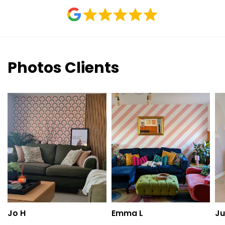
Photos Clients
Jo H
Emma L
Ju