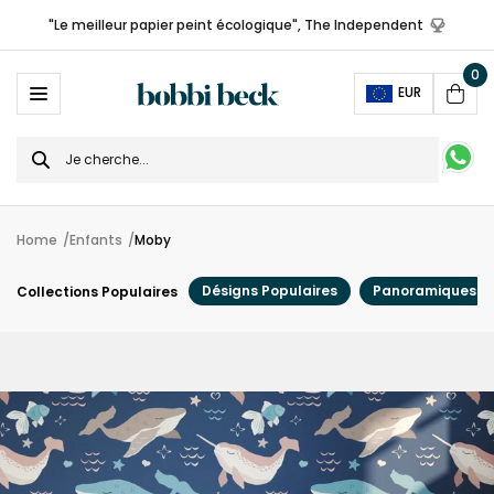
"Le meilleur papier peint écologique", The Independent
0
Ope
EUR
Cart
Search
for
Home
Enfants
Moby
Désigns Populaires
Panoramiques
Collections Populaires