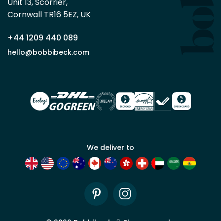
minimum
Unit 13, Scorrier, 

en
Cornwall TR16 5EZ, UK
tant
que
+44 1209 440 089
partenaire
commercial
hello@bobbibeck.com
Bobbi
Beck.
Demander
un compte
commercial
We deliver to
Pinterest
Instagram