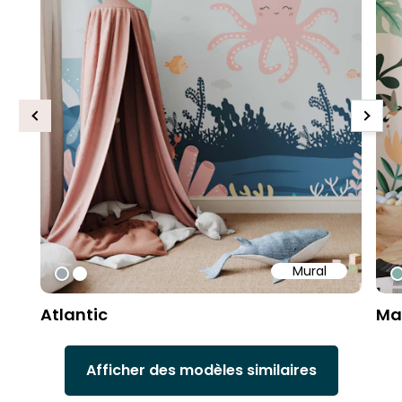
Previous
Next
Mural
#9fa8ad
#ffffff
#
Atlantic
Ma
Afficher des modèles similaires