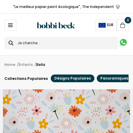
"Le meilleur papier peint écologique", The Independent
0
Ope
EUR
Cart
Search
for
Home
Enfants
Bella
Désigns Populaires
Panoramiques
Collections Populaires