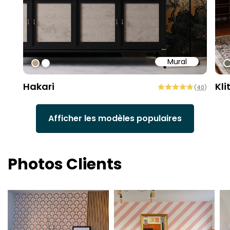
Mural
#bd9e7a
#ffffff
#
Hakari
Kli
(
40
)
Afficher les modèles populaires
Photos Clients