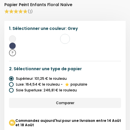
Papier Peint Enfants Floral Naïve
(
1
)
1.
Sélectionner une
couleur
:
Grey
Gris
Bleu
?
Marine
2.
Sélectionner une
type de papier
Supérieur
:
101,25 €
le rouleau
Luxe
:
164,54 €
le rouleau
-
populaire
Soie Superluxe
:
246,81 €
le rouleau
Comparer
Commandez aujourd'hui pour une livraison entre 14 Août
et 18 Août