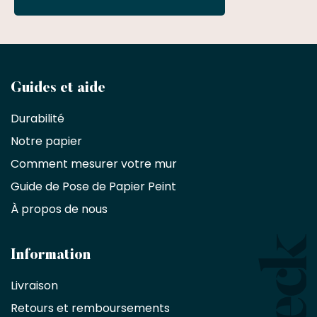
Devenez
Guides et aide
partenaire
Durabilité
commercial
Notre papier
Comment mesurer votre mur
Décorateurs
d'intérieur,
Guide de Pose de Papier Peint
les
À propos de nous
designers
et
les
architectes
Information
bénéficient
Livraison
d'une
réduction
Retours et remboursements
exclusive