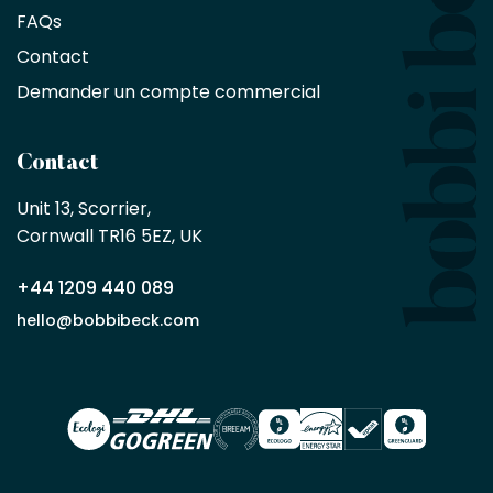
de
FAQs
10
Contact
%
sur
Demander un compte commercial
les
produits,
sans
Contact
achat
minimum
Unit 13, Scorrier, 

en
Cornwall TR16 5EZ, UK
tant
que
+44 1209 440 089
partenaire
commercial
hello@bobbibeck.com
Bobbi
Beck.
Demander
un compte
commercial