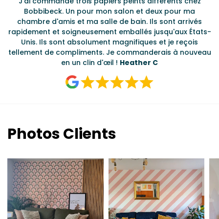
J'ai commandé trois papiers peints différents chez
L
s
Bobbibeck. Un pour mon salon et deux pour ma
d
t
chambre d'amis et ma salle de bain. Ils sont arrivés
u à
rapidement et soigneusement emballés jusqu'aux États-
Unis. Ils sont absolument magnifiques et je reçois
tellement de compliments. Je commanderais à nouveau
en un clin d'œil !
Heather C
Photos Clients