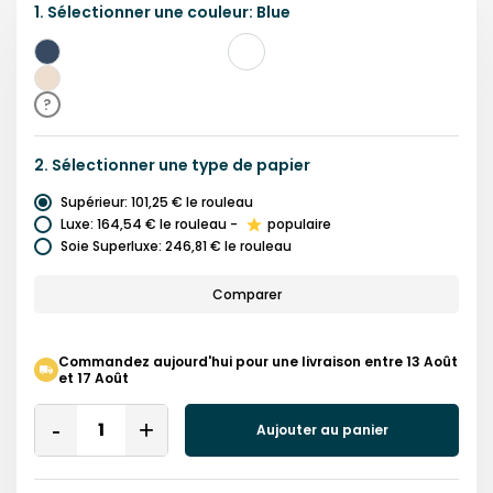
1.
Sélectionner une
couleur
:
Blue
Bleu
Beige
?
2.
Sélectionner une
type de papier
Supérieur
:
101,25 €
le rouleau
Luxe
:
164,54 €
le rouleau
-
populaire
Soie Superluxe
:
246,81 €
le rouleau
Comparer
Commandez aujourd'hui pour une livraison entre 13 Août
et 17 Août
Quantity
Aujouter au panier
Remove
Add
One
One