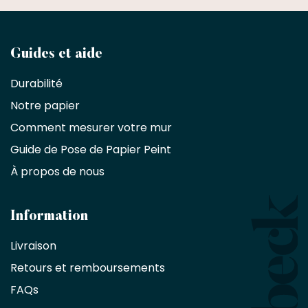
Devenez
Guides et aide
partenaire
Durabilité
commercial
Notre papier
Comment mesurer votre mur
Décorateurs
d'intérieur,
Guide de Pose de Papier Peint
les
À propos de nous
designers
et
les
architectes
Information
bénéficient
Livraison
d'une
réduction
Retours et remboursements
exclusive
de
FAQs
10