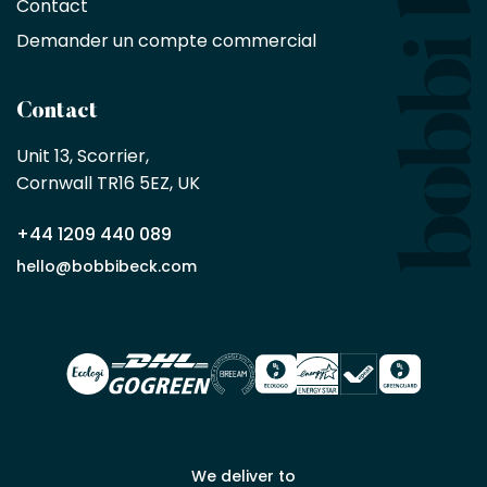
Contact
%
sur
Demander un compte commercial
les
produits,
sans
Contact
achat
minimum
Unit 13, Scorrier, 

en
Cornwall TR16 5EZ, UK
tant
que
+44 1209 440 089
partenaire
commercial
hello@bobbibeck.com
Bobbi
Beck.
Demander
un compte
commercial
We deliver to