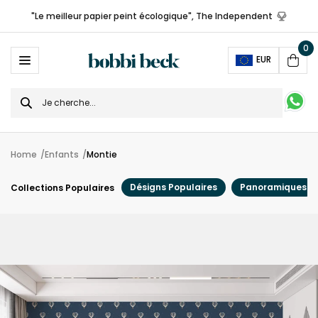
"Le meilleur papier peint écologique", The Independent
0
Ope
EUR
Cart
Search
for
Home
Enfants
Montie
Désigns Populaires
Panoramiques
Collections Populaires