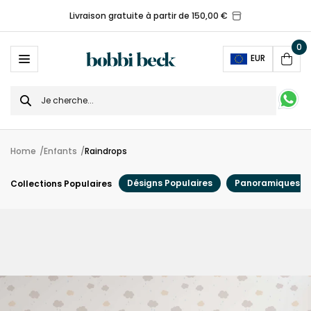
Livraison gratuite à partir de 150,00 €
0
Ope
EUR
Cart
Search
for
Home
Enfants
Raindrops
Désigns Populaires
Panoramiques
Collections Populaires