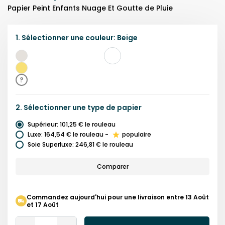
Papier Peint Enfants Nuage Et Goutte de Pluie
1.
Sélectionner une
couleur
:
Beige
Beige
Jaune
?
2.
Sélectionner une
type de papier
Supérieur
:
101,25 €
le rouleau
Luxe
:
164,54 €
le rouleau
-
populaire
Soie Superluxe
:
246,81 €
le rouleau
Comparer
Commandez aujourd'hui pour une livraison entre 13 Août
et 17 Août
Quantity