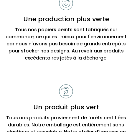
choisir
Bobbi
Une production plus verte
Beck
Tous nos papiers peints sont fabriqués sur
commande, ce qui est mieux pour l'environnement
car nous n'avons pas besoin de grands entrepôts
pour stocker nos designs. Au revoir aux produits
excédentaires jetés à la décharge.
Un produit plus vert
Tous nos produits proviennent de forêts certifiées
durables. Notre emballage est entièrement sans
plastique et recyclable. Notre atelier d'impression