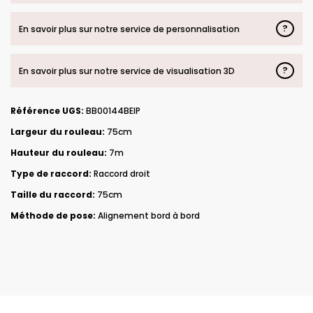
?
En savoir plus sur notre service de personnalisation
?
En savoir plus sur notre service de visualisation 3D
Référence UGS:
BB00144BEIP
Largeur du rouleau:
75cm
Hauteur du rouleau:
7m
Type de raccord:
Raccord droit
Taille du raccord:
75cm
Méthode de pose:
Alignement bord à bord