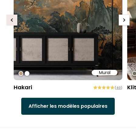
Previous
Next
Mural
#bd9e7a
#ffffff
#
Hakari
Kli
(
40
)
Afficher les modèles populaires