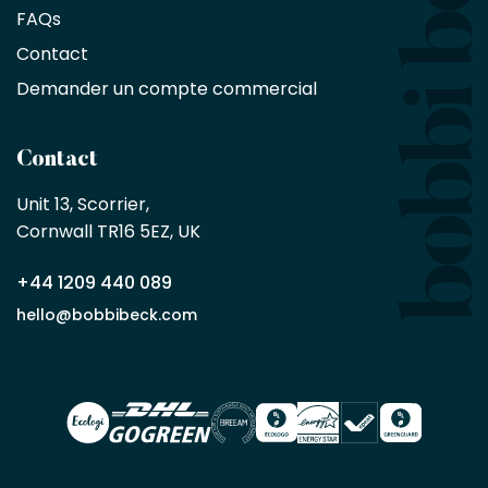
de
FAQs
10
Contact
%
sur
Demander un compte commercial
les
produits,
sans
Contact
achat
minimum
Unit 13, Scorrier, 

en
Cornwall TR16 5EZ, UK
tant
que
+44 1209 440 089
partenaire
commercial
hello@bobbibeck.com
Bobbi
Beck.
Demander
un compte
commercial