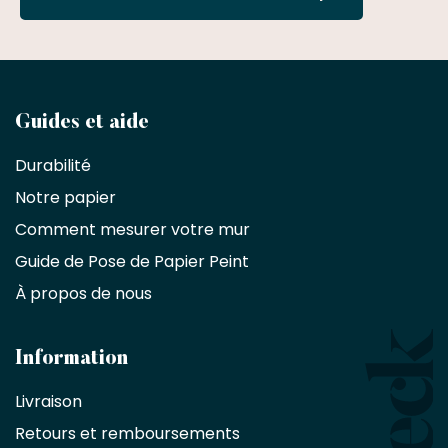
Devenez
Guides et aide
partenaire
Durabilité
commercial
Notre papier
Comment mesurer votre mur
Décorateurs
d'intérieur,
Guide de Pose de Papier Peint
les
À propos de nous
designers
et
les
architectes
Information
bénéficient
Livraison
d'une
réduction
Retours et remboursements
exclusive