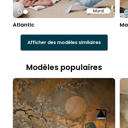
Mural
#9fa8ad
#ffffff
#
Atlantic
Ma
Afficher des modèles similaires
Modèles populaires