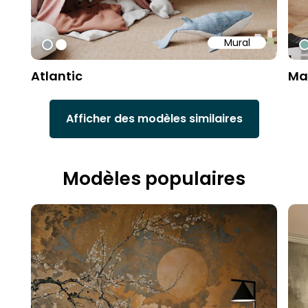
Mural
#9fa8ad
#ffffff
#
Atlantic
Ma
Afficher des modèles similaires
Modèles populaires