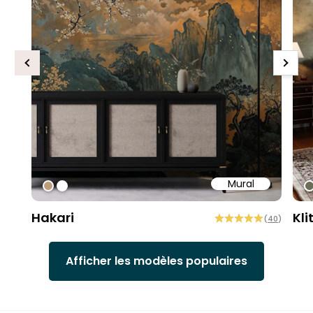
Previous
Next
Mural
#bd9e7a
#ffffff
#
Hakari
Kli
(
40
)
Afficher les modèles populaires