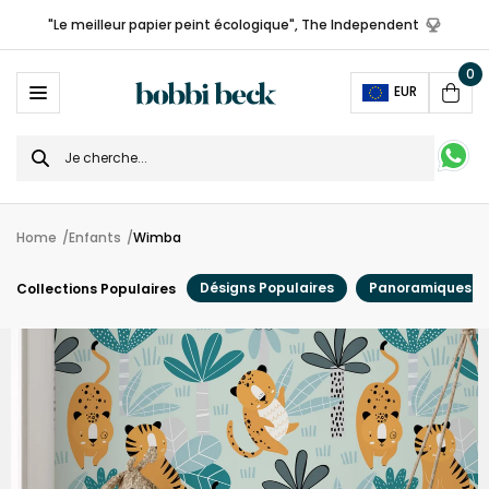
"Le meilleur papier peint écologique", The Independent
0
Ope
EUR
Cart
Search
for
Home
Enfants
Wimba
Désigns Populaires
Panoramiques
Collections Populaires