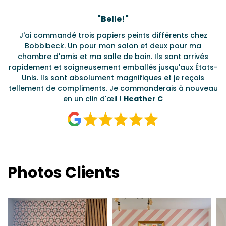
Testimonials
"
Belle!
"
J'ai commandé trois papiers peints différents chez
L
s
Bobbibeck. Un pour mon salon et deux pour ma
d
t
chambre d'amis et ma salle de bain. Ils sont arrivés
u à
rapidement et soigneusement emballés jusqu'aux États-
Unis. Ils sont absolument magnifiques et je reçois
tellement de compliments. Je commanderais à nouveau
en un clin d'œil !
Heather C
Photos Clients