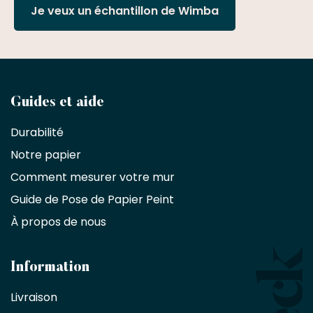
Je veux un échantillon de Wimba
Devenez
Guides et aide
partenaire
Durabilité
commercial
Notre papier
Comment mesurer votre mur
Décorateurs
d'intérieur,
Guide de Pose de Papier Peint
les
À propos de nous
designers
et
les
architectes
Information
bénéficient
Livraison
d'une
réduction