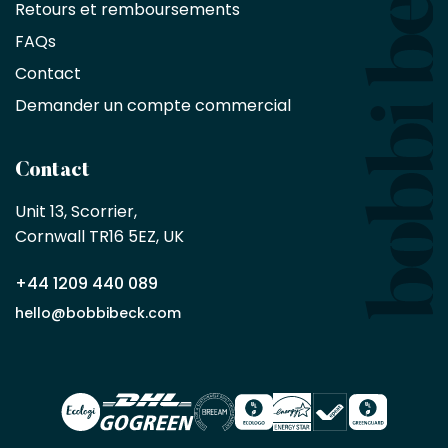
Retours et remboursements
exclusive
de
FAQs
10
Contact
%
sur
Demander un compte commercial
les
produits,
sans
Contact
achat
minimum
Unit 13, Scorrier, 

en
Cornwall TR16 5EZ, UK
tant
que
+44 1209 440 089
partenaire
commercial
hello@bobbibeck.com
Bobbi
Beck.
Demander
un compte