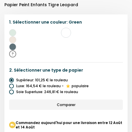
Papier Peint Enfants Tigre Leopard
1.
Sélectionner une
couleur
:
Green
Vert
Beige
Bleu
?
Sarcelle
2.
Sélectionner une
type de papier
Supérieur
:
101,25 €
le rouleau
Luxe
:
164,54 €
le rouleau
-
populaire
Soie Superluxe
:
246,81 €
le rouleau
Comparer
Commandez aujourd'hui pour une livraison entre 12 Août
et 14 Août