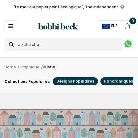
"Le meilleur papier peint écologique", The Independent
0
Ope
EUR
Cart
Search
for
Home
Graphique
Bustle
Désigns Populaires
Panoramiques
Collections Populaires