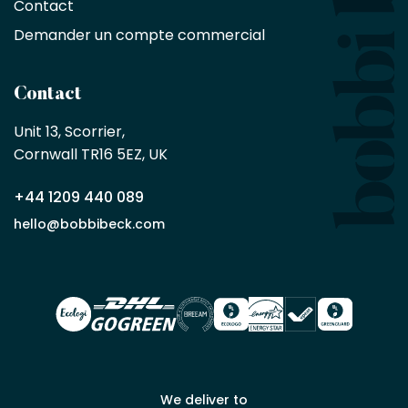
Contact
%
sur
Demander un compte commercial
les
produits,
sans
Contact
achat
minimum
Unit 13, Scorrier, 

en
Cornwall TR16 5EZ, UK
tant
que
+44 1209 440 089
partenaire
commercial
hello@bobbibeck.com
Bobbi
Beck.
Demander
un compte
commercial
We deliver to