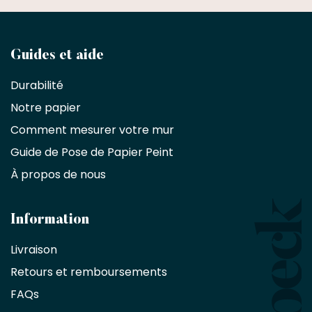
Devenez
Guides et aide
partenaire
Durabilité
commercial
Notre papier
Comment mesurer votre mur
Décorateurs
d'intérieur,
Guide de Pose de Papier Peint
les
À propos de nous
designers
et
les
architectes
Information
bénéficient
Livraison
d'une
réduction
Retours et remboursements
exclusive
de
FAQs
10