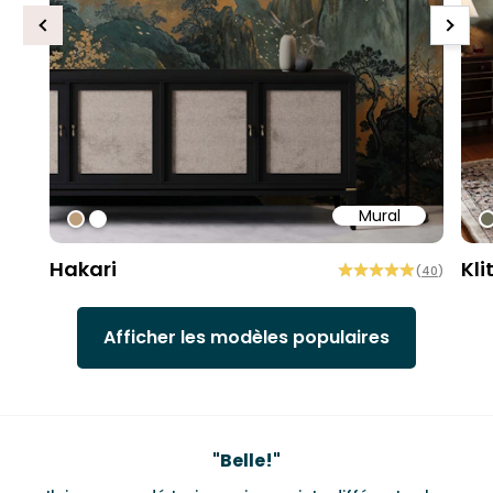
Previous
Next
Mural
#bd9e7a
#ffffff
#
Hakari
Kli
(
40
)
Afficher les modèles populaires
Testimonials
"
Belle!
"