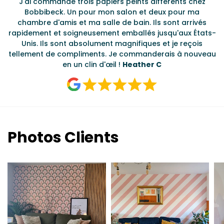
J'ai commandé trois papiers peints différents chez
L
s
Bobbibeck. Un pour mon salon et deux pour ma
d
t
chambre d'amis et ma salle de bain. Ils sont arrivés
u à
rapidement et soigneusement emballés jusqu'aux États-
Unis. Ils sont absolument magnifiques et je reçois
tellement de compliments. Je commanderais à nouveau
en un clin d'œil !
Heather C
Photos Clients