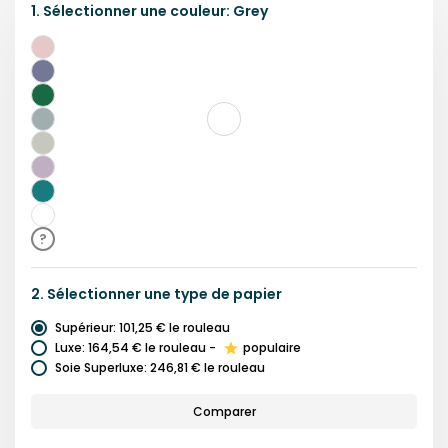
1.
Sélectionner une
couleur
:
Grey
Rose
Bleu
Vert
Gris
Vert
Clair
Violet
Bleu
Sarcelle
Blanc
?
2.
Sélectionner une
type de papier
Supérieur
:
101,25 €
le rouleau
Luxe
:
164,54 €
le rouleau
-
populaire
Soie Superluxe
:
246,81 €
le rouleau
Comparer