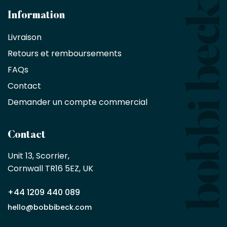
les
architectes
Information
bénéficient
Livraison
d'une
réduction
Retours et remboursements
exclusive
de
FAQs
10
Contact
%
sur
Demander un compte commercial
les
produits,
sans
Contact
achat
minimum
Unit 13, Scorrier, 

en
Cornwall TR16 5EZ, UK
tant
que
+44 1209 440 089
partenaire
commercial
hello@bobbibeck.com
Bobbi