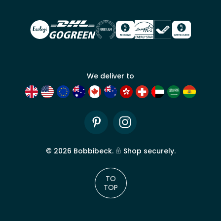
Beck.
Demander
un compte
commercial
We deliver to
Pinterest
Instagram
©
2026
Bobbibeck.
Shop securely.
TO
TOP