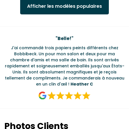
Afficher les modèles populaires
Testimonials
"
Belle!
"
J'ai commandé trois papiers peints différents chez
L
s
Bobbibeck. Un pour mon salon et deux pour ma
d
t
chambre d'amis et ma salle de bain. Ils sont arrivés
u à
rapidement et soigneusement emballés jusqu'aux États-
Unis. Ils sont absolument magnifiques et je reçois
tellement de compliments. Je commanderais à nouveau
en un clin d'œil !
Heather C
Photos Clients