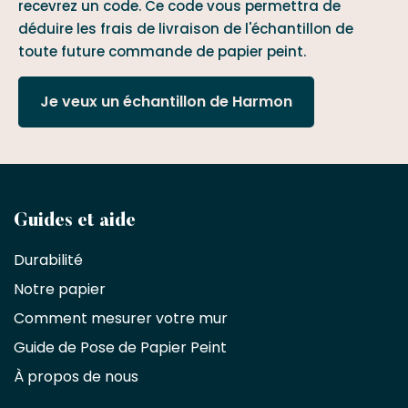
recevrez un code. Ce code vous permettra de
déduire les frais de livraison de l'échantillon de
toute future commande de papier peint.
Je veux un échantillon de Harmon
Devenez
Guides et aide
partenaire
Durabilité
commercial
Notre papier
Comment mesurer votre mur
Décorateurs
d'intérieur,
Guide de Pose de Papier Peint
les
À propos de nous
designers
et