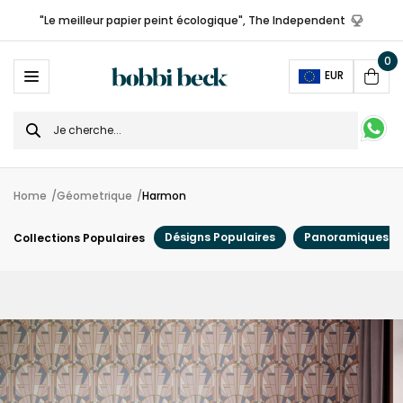
"Le meilleur papier peint écologique", The Independent
0
Ope
EUR
Cart
Search
for
Home
Géometrique
Harmon
Désigns Populaires
Panoramiques
Collections Populaires