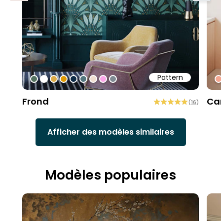
Pattern
#547260
#ffffff
#dcab49
#de9903
#0d2b46
#54777f
#efded0
#faa5e8
#808a93
#
Frond
Ca
(
16
)
Afficher des modèles similaires
Modèles populaires