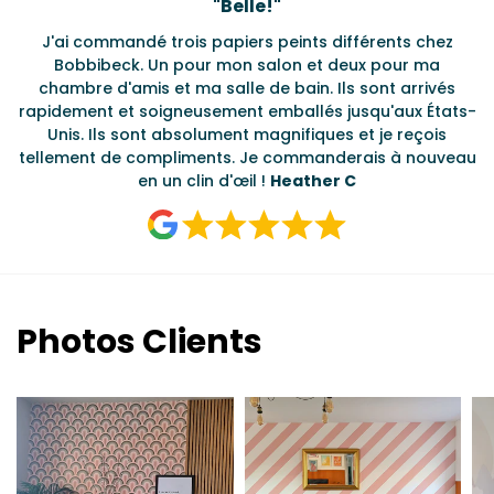
Testimonials
"
Belle!
"
J'ai commandé trois papiers peints différents chez
L
s
Bobbibeck. Un pour mon salon et deux pour ma
d
t
chambre d'amis et ma salle de bain. Ils sont arrivés
u à
rapidement et soigneusement emballés jusqu'aux États-
Unis. Ils sont absolument magnifiques et je reçois
tellement de compliments. Je commanderais à nouveau
en un clin d'œil !
Heather C
Photos Clients