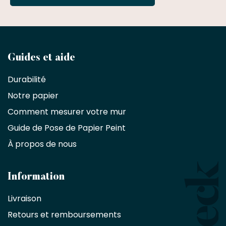
Devenez
Guides et aide
partenaire
Durabilité
commercial
Notre papier
Comment mesurer votre mur
Décorateurs
d'intérieur,
Guide de Pose de Papier Peint
les
À propos de nous
designers
et
les
architectes
Information
bénéficient
Livraison
d'une
réduction
Retours et remboursements
exclusive