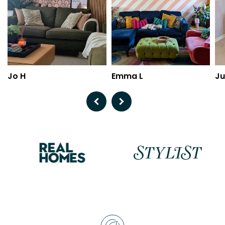
Jo H
Emma L
Ju
Previous
Next
Raisons
de