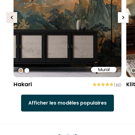
Previous
Next
Mural
#bd9e7a
#ffffff
#
Hakari
Kli
(
40
)
Afficher les modèles populaires