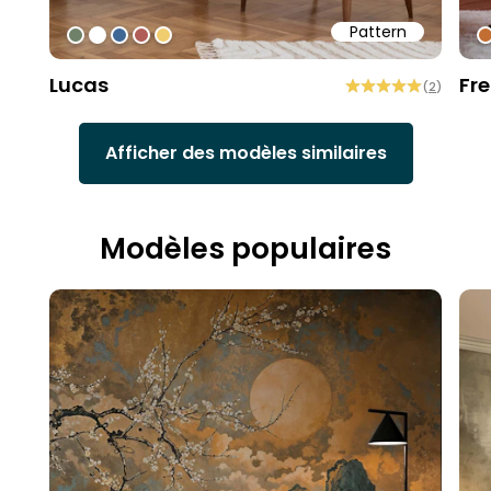
Pattern
#6f8168
#ffffff
#3f6796
#b15d57
#f0cd6f
#
Lucas
Fr
(
2
)
Afficher des modèles similaires
Modèles populaires