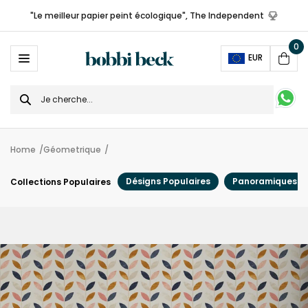
"Le meilleur papier peint écologique", The Independent
0
Ope
EUR
Cart
Search
for
Home
Géometrique
Désigns Populaires
Panoramiques
Collections Populaires