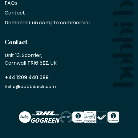
de
FAQs
10
Contact
%
sur
Demander un compte commercial
les
produits,
sans
Contact
achat
minimum
Unit 13, Scorrier, 

en
Cornwall TR16 5EZ, UK
tant
que
+44 1209 440 089
partenaire
commercial
hello@bobbibeck.com
Bobbi
Beck.
Demander
un compte
commercial