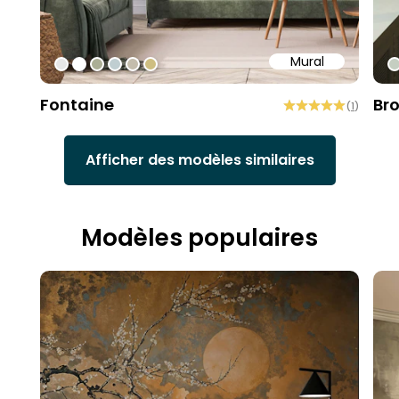
Mural
#e6e6e6
#ffffff
#abae95
#c0ced1
#c4bdac
#cebe81
#
Fontaine
Br
(
1
)
Afficher des modèles similaires
Modèles populaires