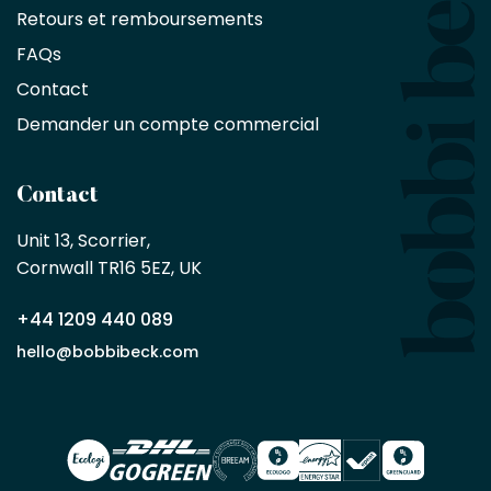
réduction
Retours et remboursements
exclusive
de
FAQs
10
Contact
%
sur
Demander un compte commercial
les
produits,
sans
Contact
achat
minimum
Unit 13, Scorrier, 

en
Cornwall TR16 5EZ, UK
tant
que
+44 1209 440 089
partenaire
commercial
hello@bobbibeck.com
Bobbi
Beck.
Demander
un compte