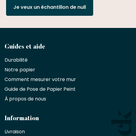
Je veux un échantillon de null
Devenez
Guides et aide
partenaire
Durabilité
commercial
Notre papier
Comment mesurer votre mur
Décorateurs
d'intérieur,
Guide de Pose de Papier Peint
les
À propos de nous
designers
et
les
architectes
Information
bénéficient
Livraison
d'une