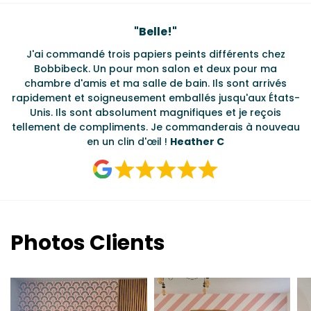
Testimonials
"
Belle!
"
J'ai commandé trois papiers peints différents chez
L
s
Bobbibeck. Un pour mon salon et deux pour ma
d
t
chambre d'amis et ma salle de bain. Ils sont arrivés
u à
rapidement et soigneusement emballés jusqu'aux États-
Unis. Ils sont absolument magnifiques et je reçois
tellement de compliments. Je commanderais à nouveau
en un clin d'œil !
Heather C
Photos Clients