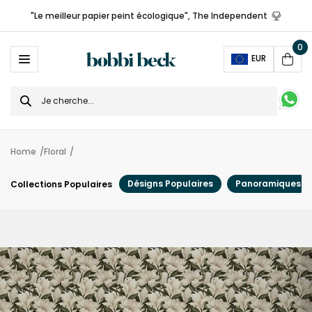
"Le meilleur papier peint écologique", The Independent
0
Ope
EUR
Cart
Search
for
Home
Floral
Désigns Populaires
Panoramiques
Collections Populaires