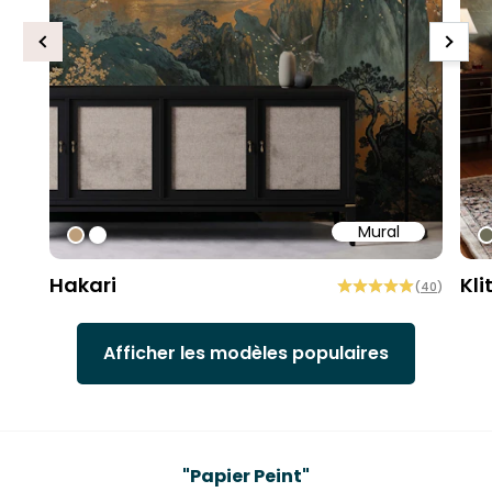
Previous
Next
Mural
#bd9e7a
#ffffff
#
Hakari
Kli
(
40
)
Afficher les modèles populaires
"
Testimonials
"
Papier Peint
"