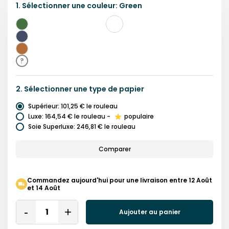
1.
Sélectionner une
couleur
:
Green
Vert
Bleu
Brun
?
2.
Sélectionner une
type de papier
Supérieur
:
101,25 €
le rouleau
Luxe
:
164,54 €
le rouleau
-
populaire
Soie Superluxe
:
246,81 €
le rouleau
Comparer
Commandez aujourd'hui pour une livraison entre 12 Août
et 14 Août
Quantity
Aujouter au panier
Remove
Add
One
One