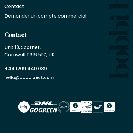
10
Contact
%
sur
Demander un compte commercial
les
produits,
sans
Contact
achat
minimum
Unit 13, Scorrier, 

en
Cornwall TR16 5EZ, UK
tant
que
+44 1209 440 089
partenaire
commercial
hello@bobbibeck.com
Bobbi
Beck.
Demander
un compte
commercial