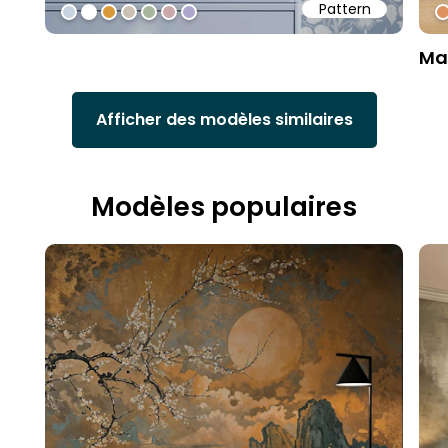
Pattern
#c7d3df
#ffffff
#d79a39
#cac0b4
#a8b69d
#cba9ab
#ada7cb
#
Ma
Afficher des modèles similaires
Modèles populaires