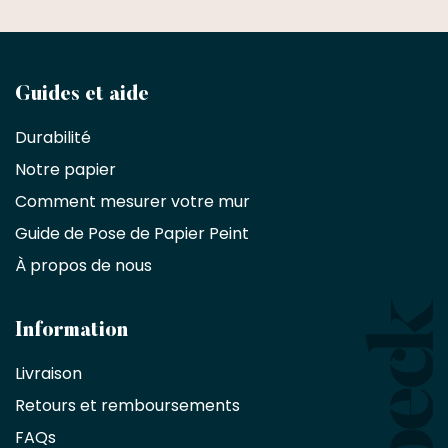
Devenez
Guides et aide
partenaire
Durabilité
commercial
Notre papier
Comment mesurer votre mur
Décorateurs
d'intérieur,
Guide de Pose de Papier Peint
les
À propos de nous
designers
et
les
architectes
Information
bénéficient
Livraison
d'une
réduction
Retours et remboursements
exclusive
de
FAQs