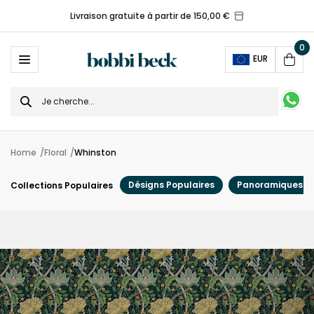
Livraison gratuite à partir de 150,00 €
0
Ope
EUR
Cart
Search
for
Home
Floral
Whinston
Désigns Populaires
Panoramiques
Collections Populaires