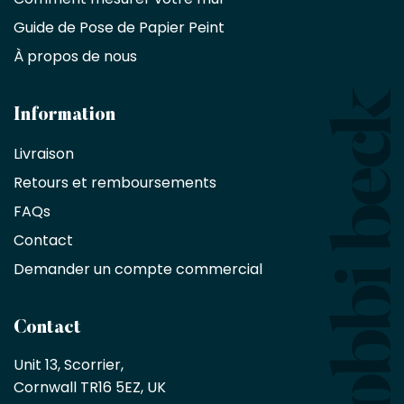
Décorateurs
d'intérieur,
Guide de Pose de Papier Peint
les
À propos de nous
designers
et
les
architectes
Information
bénéficient
Livraison
d'une
réduction
Retours et remboursements
exclusive
de
FAQs
10
Contact
%
sur
Demander un compte commercial
les
produits,
sans
Contact
achat
minimum
Unit 13, Scorrier, 

en
Cornwall TR16 5EZ, UK
tant