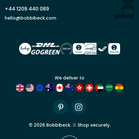
que
+44 1209 440 089
partenaire
commercial
hello@bobbibeck.com
Bobbi
Beck.
Demander
un compte
commercial
We deliver to
Pinterest
Instagram
©
2026
Bobbibeck.
Shop securely.