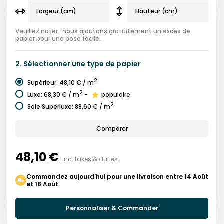
Veuillez noter : nous ajoutons gratuitement un excès de
papier pour une pose facile.
2.
Sélectionner une
type de papier
2
Supérieur
:
48,10 €
/ m
2
Luxe
:
68,30 €
/ m
-
populaire
2
Soie Superluxe
:
88,60 €
/ m
Comparer
48,10 €
inc. taxes & duties
Commandez aujourd'hui pour une livraison entre 14 Août
et 18 Août
Personnaliser & Commander