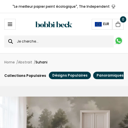
"Le meilleur papier peint écologique", The Independent
0
Ope
EUR
Cart
Search
for
Home
Abstrait
Suhani
Désigns Populaires
Panoramiques
Collections Populaires