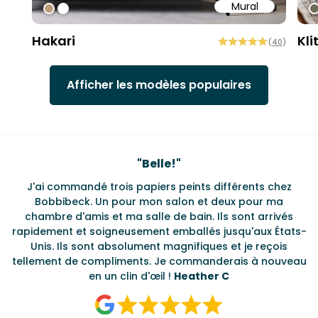
Mural
#bd9e7a
#ffffff
#
Hakari
Kli
(
40
)
Afficher les modèles populaires
Testimonials
"
Ravie de retrouver Bobbi Beck
"
érents chez
L'équipe a été très utile pour livrer deux proje
x pour ma
délai d'exécution ultra rapide et une grande sé
sont arrivés
motifs graphiques parmi lesquels choisir.
Har
squ'aux États-
t je reçois
ais à nouveau