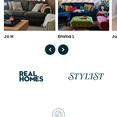
Jo H
Emma L
Ju
Previous
Next
Raisons
de