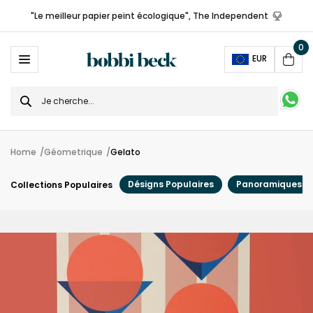
"Le meilleur papier peint écologique", The Independent
0
Ope
EUR
Cart
Search
for
Home
Géometrique
Gelato
Désigns Populaires
Panoramiques
Collections Populaires