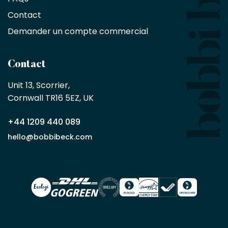
10
Contact
%
sur
Demander un compte commercial
les
produits,
sans
Contact
achat
minimum
Unit 13, Scorrier, 

en
Cornwall TR16 5EZ, UK
tant
que
+44 1209 440 089
partenaire
commercial
hello@bobbibeck.com
Bobbi
Beck.
Demander
un compte
commercial