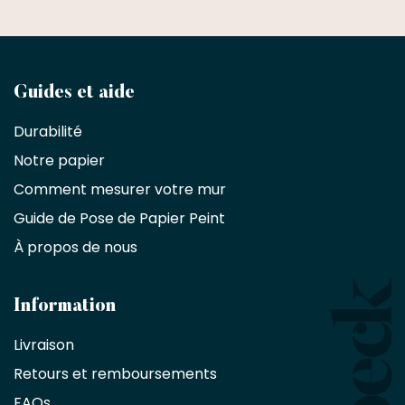
Devenez
Guides et aide
partenaire
Durabilité
commercial
Notre papier
Comment mesurer votre mur
Décorateurs
d'intérieur,
Guide de Pose de Papier Peint
les
À propos de nous
designers
et
les
architectes
Information
bénéficient
Livraison
d'une
réduction
Retours et remboursements
exclusive
de
FAQs