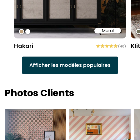
Mural
#bd9e7a
#ffffff
#
Hakari
Kli
(
40
)
Afficher les modèles populaires
Photos Clients