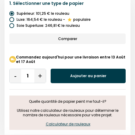
1.
Sélectionner une
type de papier
Supérieur
:
101,25 €
le rouleau
Luxe
:
164,54 €
le rouleau
-
populaire
Soie Superluxe
:
246,81 €
le rouleau
Comparer
Commandez aujourd'hui pour une livraison entre 13 Août
et 17 Août
Quantity
Aujouter au panier
Remove
Add
One
One
Quelle quantité de papier peint me faut-il?

 Utilisez notre calculateur de rouleaux pour déterminer le 
nombre de rouleaux nécessaire pour votre projet.

Calculateur de rouleaux