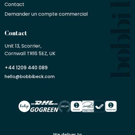
10
Contact
%
sur
Demander un compte commercial
les
produits,
sans
Contact
achat
minimum
Unit 13, Scorrier, 

en
Cornwall TR16 5EZ, UK
tant
que
+44 1209 440 089
partenaire
commercial
hello@bobbibeck.com
Bobbi
Beck.
Demander
un compte
commercial
We deliver to