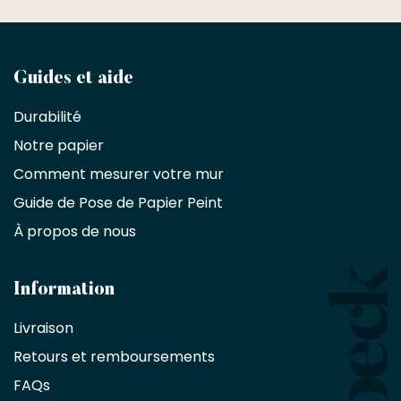
Devenez
Guides et aide
partenaire
Durabilité
commercial
Notre papier
Comment mesurer votre mur
Décorateurs
d'intérieur,
Guide de Pose de Papier Peint
les
À propos de nous
designers
et
les
architectes
Information
bénéficient
Livraison
d'une
réduction
Retours et remboursements
exclusive
de
FAQs