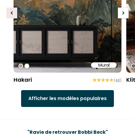
Previous
Next
Mural
#bd9e7a
#ffffff
#
Hakari
Kli
(
40
)
Afficher les modèles populaires
Testimonials
"
Les meilleurs papiers de qualité
"