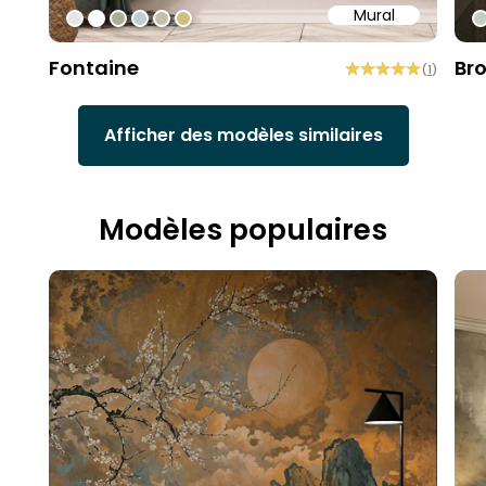
Mural
#e6e6e6
#ffffff
#abae95
#c0ced1
#c4bdac
#cebe81
#
Fontaine
Br
(
1
)
Afficher des modèles similaires
Modèles populaires