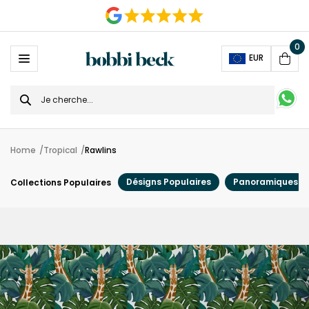
0
Ope
EUR
Cart
Search
for
Home
Tropical
Rawlins
Désigns Populaires
Panoramiques
Collections Populaires