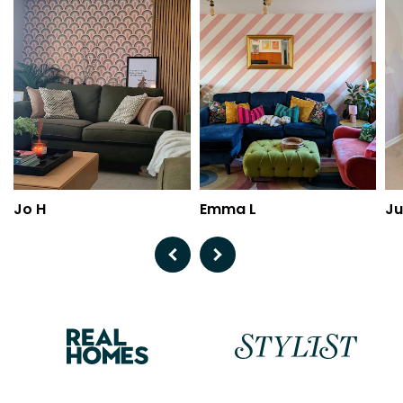
Jo H
Emma L
Ju
Previous
Next