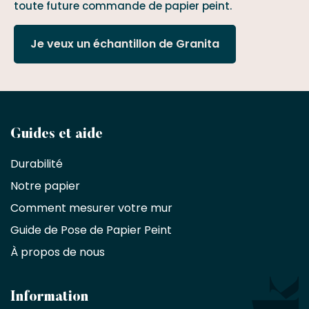
toute future commande de papier peint.
Je veux un échantillon de Granita
Devenez
Guides et aide
partenaire
Durabilité
commercial
Notre papier
Comment mesurer votre mur
Décorateurs
d'intérieur,
Guide de Pose de Papier Peint
les
À propos de nous
designers
et
les
architectes
Information