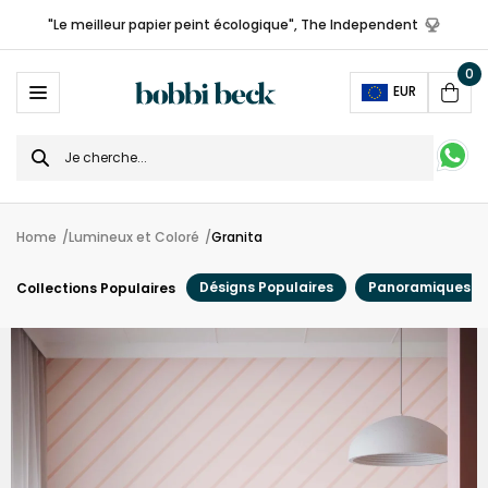
"Le meilleur papier peint écologique", The Independent
0
Ope
EUR
Cart
Search
for
Home
Lumineux et Coloré
Granita
Désigns Populaires
Panoramiques
Collections Populaires