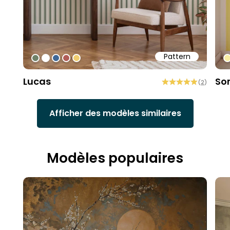
Pattern
#6f8168
#ffffff
#3f6796
#b15d57
#f0cd6f
#
Lucas
So
(
2
)
Afficher des modèles similaires
Modèles populaires