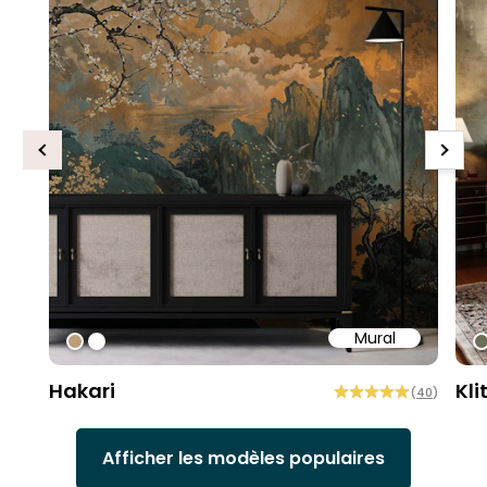
Previous
Next
Mural
#bd9e7a
#ffffff
#
Hakari
Kli
(
40
)
Afficher les modèles populaires