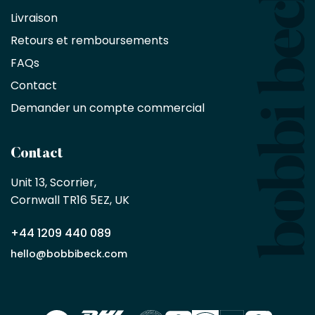
bénéficient
Livraison
d'une
réduction
Retours et remboursements
exclusive
de
FAQs
10
Contact
%
sur
Demander un compte commercial
les
produits,
sans
Contact
achat
minimum
Unit 13, Scorrier, 

en
Cornwall TR16 5EZ, UK
tant
que
+44 1209 440 089
partenaire
commercial
hello@bobbibeck.com
Bobbi
Beck.