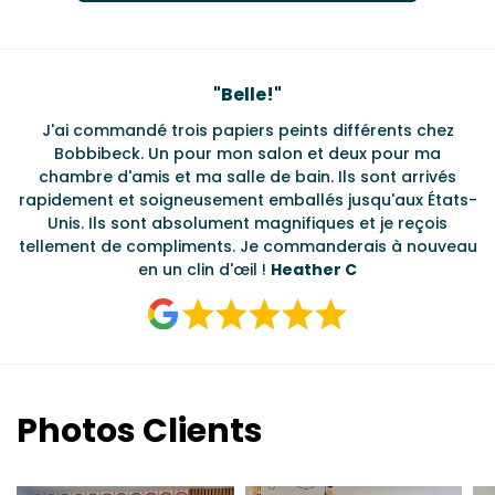
Testimonials
"
Belle!
"
J'ai commandé trois papiers peints différents chez
L
s
Bobbibeck. Un pour mon salon et deux pour ma
d
t
chambre d'amis et ma salle de bain. Ils sont arrivés
u à
rapidement et soigneusement emballés jusqu'aux États-
Unis. Ils sont absolument magnifiques et je reçois
tellement de compliments. Je commanderais à nouveau
en un clin d'œil !
Heather C
Photos Clients