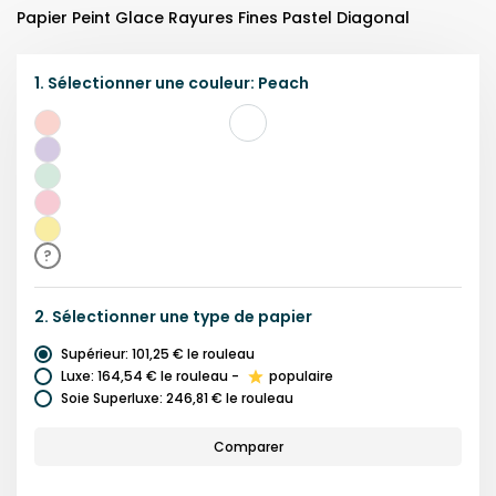
Papier Peint Glace Rayures Fines Pastel Diagonal
1.
Sélectionner une
couleur
:
Peach
Pêche
Lilas
Vert
Menthe
Rose
Jaune
?
2.
Sélectionner une
type de papier
Supérieur
:
101,25 €
le rouleau
Luxe
:
164,54 €
le rouleau
-
populaire
Soie Superluxe
:
246,81 €
le rouleau
Comparer