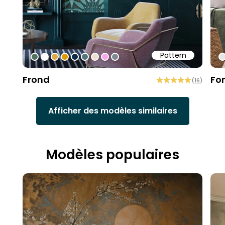
Pattern
#547260
#ffffff
#dcab49
#de9903
#0d2b46
#54777f
#efded0
#faa5e8
#808a93
#
Frond
Fo
(
16
)
Afficher des modèles similaires
Modèles populaires