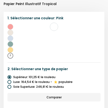
Papier Peint Illustratif Tropical
1.
Sélectionner une
couleur
:
Pink
Rose
Beige
Lilas
Vert
Jaune
?
2.
Sélectionner une
type de papier
Supérieur
:
101,25 €
le rouleau
Luxe
:
164,54 €
le rouleau
-
populaire
Soie Superluxe
:
246,81 €
le rouleau
Comparer