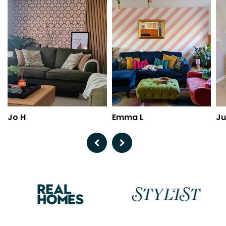
Jo H
Emma L
Ju
Previous
Next