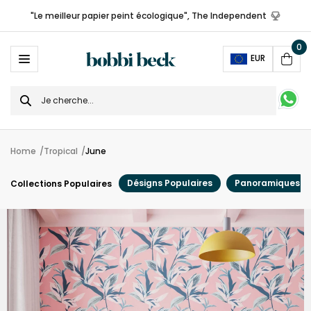
"Le meilleur papier peint écologique", The Independent
0
Ope
EUR
Cart
Search
for
Home
Tropical
June
Désigns Populaires
Panoramiques
Collections Populaires