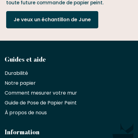
toute future commande de papier peint.
Je veux un échantillon de June
Devenez
Guides et aide
partenaire
Durabilité
commercial
Notre papier
Comment mesurer votre mur
Décorateurs
d'intérieur,
Guide de Pose de Papier Peint
les
À propos de nous
designers
et
les
architectes
Information