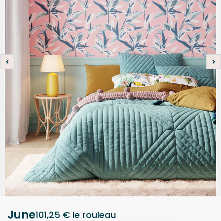
June
101,25 €
le rouleau