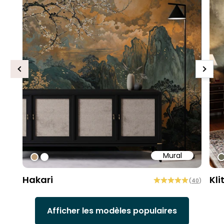
Previous
Next
Mural
#bd9e7a
#ffffff
#
Hakari
Kli
(
40
)
Afficher les modèles populaires