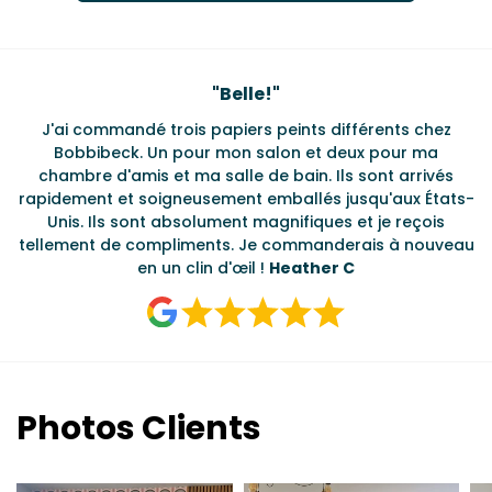
Testimonials
"
Belle!
"
J'ai commandé trois papiers peints différents chez
L
s
Bobbibeck. Un pour mon salon et deux pour ma
d
t
chambre d'amis et ma salle de bain. Ils sont arrivés
u à
rapidement et soigneusement emballés jusqu'aux États-
Unis. Ils sont absolument magnifiques et je reçois
tellement de compliments. Je commanderais à nouveau
en un clin d'œil !
Heather C
Photos Clients