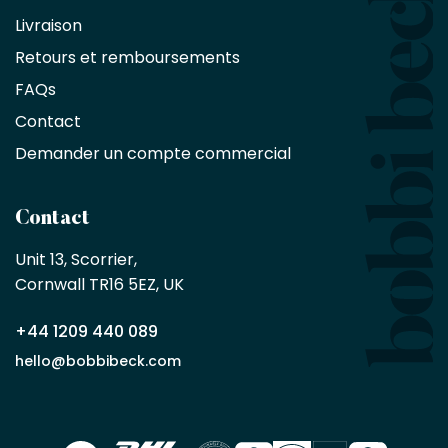
bénéficient
Livraison
d'une
réduction
Retours et remboursements
exclusive
de
FAQs
10
Contact
%
sur
Demander un compte commercial
les
produits,
sans
Contact
achat
minimum
Unit 13, Scorrier, 

en
Cornwall TR16 5EZ, UK
tant
que
+44 1209 440 089
partenaire
commercial
hello@bobbibeck.com
Bobbi
Beck.