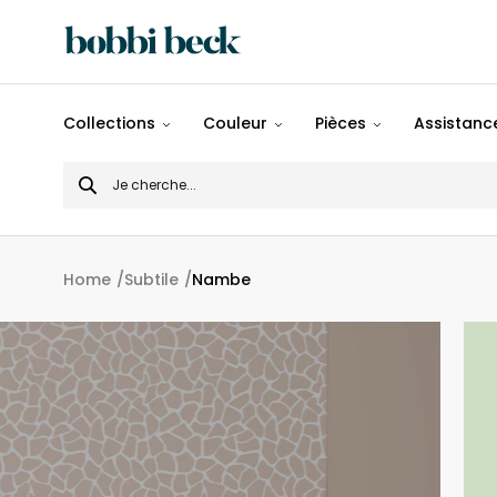
Tout
Collections
Couleur
Pièces
Assistance
Désigns
Search
Populaires
for
Panoramiques
Home
Subtile
Nambe
Motifs