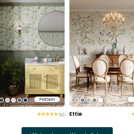
Pattern
1
ff
0cec2
#3c493f
#b6cdd9
#ded0cd
#505b60
#213557
#b9b1a6
#738186
#b2b2b0
#8b896e
#ffffff
Ettie
(
12
)