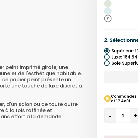
Beige
Vert
Bleu
?
2.
Sélectionn
Supérieur
:
1
Luxe
:
164,54
Soie Superl
er peint imprimé girafe, une
aune et de l'esthétique habitable.
, ce papier peint présente un
porte une touche de luxe discret à
Commandez auj
et 17 Août
r, d'un salon ou de toute autre
à la fois raffinée et
Quantity
sans effort à la demande.
Remove
One