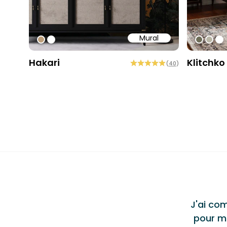
Mural
#bd9e7a
#ffffff
#6e6d
#b9
#ff
Hakari
Klitchko
(
40
)
Testi
"
Belle!
"
is papiers peints différents chez Bobbibeck. Un
t deux pour ma chambre d'amis et ma salle de