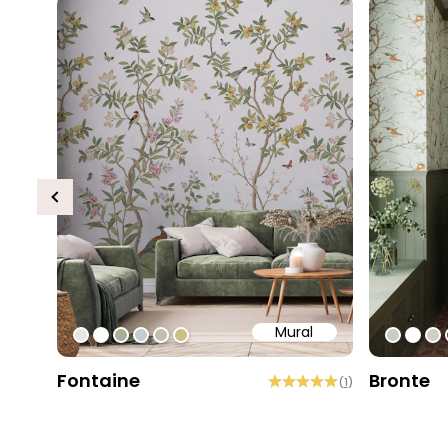
Previous
Mural
#e6e6e6
#ffffff
#abae95
#c0ced1
#c4bdac
#cebe81
#c5cec
#ffff
#d
Fontaine
Bronte
(
1
)