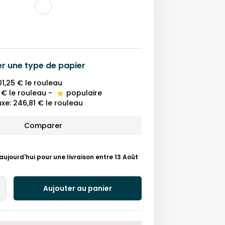
er une
type de papier
01,25 €
le rouleau
 €
le rouleau
-
populaire
uxe
:
246,81 €
le rouleau
Comparer
ourd'hui pour une livraison entre 13 Août
Aujouter au panier
Add
One