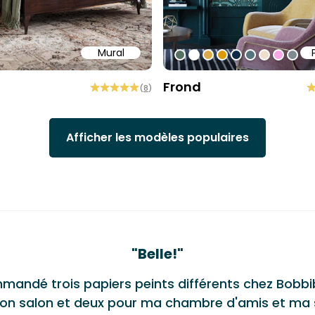
Mural
58
b6a6
ffff
#547260
#ffffff
#dcab49
#de9903
#0d2b46
#54777f
#efded0
#faa5
#80
Frond
(
8
)
Afficher les modèles populaires
monials
"
Ravie de retrouver Bobbi Beck
L'équipe a été très utile pour livrer deux projets 
d'exécution ultra rapide et une grande sélecti