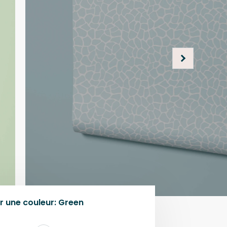
r une
couleur
:
Green