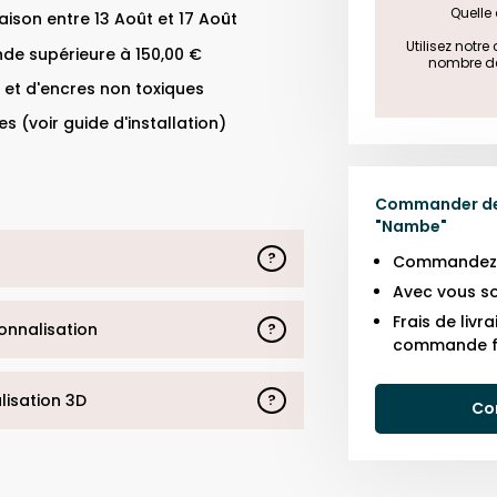
Quelle 
ison entre 13 Août et 17 Août
 Utilisez notr
de supérieure à 150,00 €
nombre de 
 et d'encres non toxiques
s (voir guide d'installation)
Commander des
"
Nambe
"
?
Commandez j
Avec vous so
Frais de liv
sonnalisation
?
commande f
alisation 3D
?
Co