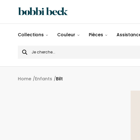
Tout
Collections
Couleur
Pièces
Assistance
Désigns
Search
Populaires
for
Panoramiques
Home
Enfants
Bilt
Motifs