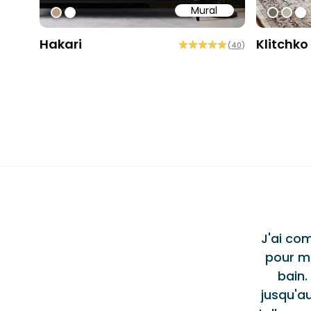
Mural
#bd9e7a
#ffffff
#6e6d
#b9
#ff
Hakari
Klitchko
(
40
)
Testi
ent produit et service
"
al de haute qualité, Jason et l'équipe de
J'ai co
lus qu'accommodants tout au long du
pour m
 un excellent service et je n'hésiterais pas
bain.
u ou à les recommander à d'autres.
Alec S.
jusqu'au