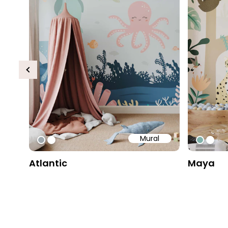
Previous
Mural
#9fa8ad
#ffffff
#82b1
#ffff
Atlantic
Maya