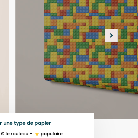
r une
type de papier
 €
le rouleau
-
populaire