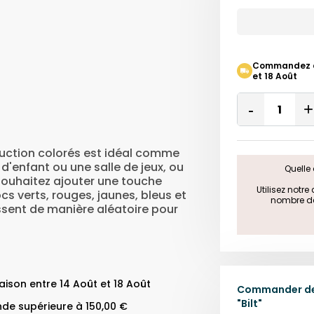
Commandez auj
et 18 Août
Quantity
Remove
One
ruction colorés est idéal comme
'enfant ou une salle de jeux, ou
Quelle 
souhaitez ajouter une touche
 Utilisez notr
cs verts, rouges, jaunes, bleus et
nombre de 
ssent de manière aléatoire pour
ison entre 14 Août et 18 Août
Commander des
"
Bilt
"
de supérieure à 150,00 €