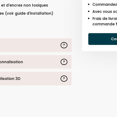
Commandez j
 et d'encres non toxiques
Avec vous so
s (voir guide d'installation)
Frais de liv
commande f
Co
?
sonnalisation
?
alisation 3D
?