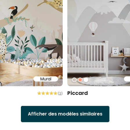
Mural
aa
ff
#D1C5BC
#ff9976
#ffffff
Piccard
(
2
)
Afficher des modèles similaires