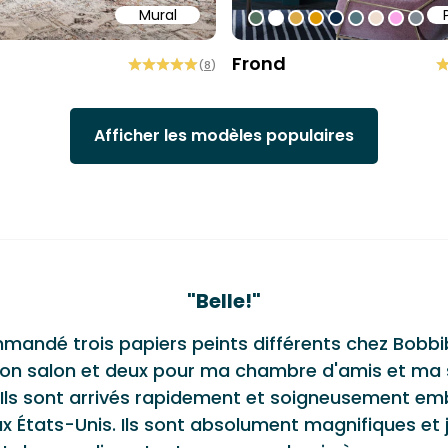
Mural
58
b6a6
ffff
#547260
#ffffff
#dcab49
#de9903
#0d2b46
#54777f
#efded0
#faa5
#80
Frond
(
8
)
Afficher les modèles populaires
monials
"
Belle!
"
mmandé trois papiers peints différents chez Bobbi
on salon et deux pour ma chambre d'amis et ma s
 Ils sont arrivés rapidement et soigneusement em
x États-Unis. Ils sont absolument magnifiques et 