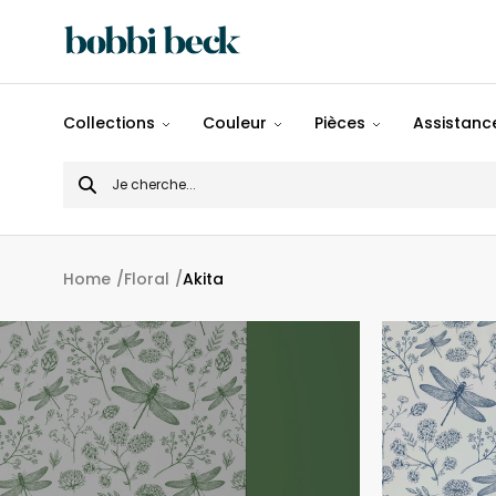
Tout
Collections
Couleur
Pièces
Assistance
Désigns
Search
Populaires
for
Panoramiques
Home
Floral
Akita
Motifs