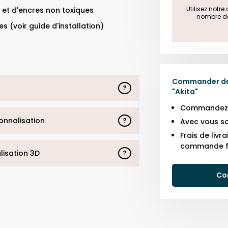
 Utilisez notr
 et d'encres non toxiques
nombre de 
s (voir guide d'installation)
Commander des
?
"
Akita
"
Commandez j
sonnalisation
?
Avec vous so
Frais de liv
commande f
alisation 3D
?
Co