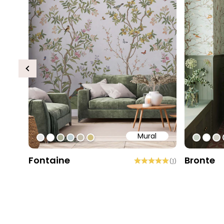
Previous
Mural
#e6e6e6
#ffffff
#abae95
#c0ced1
#c4bdac
#cebe81
#c5cec
#ffff
#d
Fontaine
Bronte
(
1
)