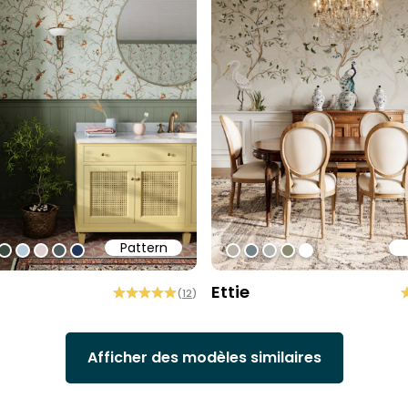
Pattern
1
ff
0cec2
#3c493f
#b6cdd9
#ded0cd
#505b60
#213557
#b9b1a6
#738186
#b2b2b0
#8b896e
#ffffff
Ettie
(
12
)
Afficher des modèles similaires