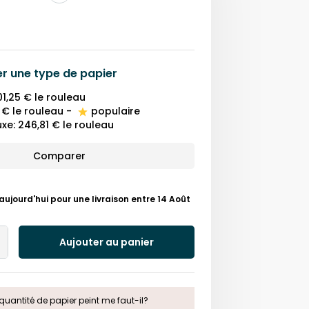
er une
type de papier
01,25 €
le rouleau
 €
le rouleau
-
populaire
uxe
:
246,81 €
le rouleau
Comparer
ourd'hui pour une livraison entre 14 Août
Aujouter au panier
Add
One
quantité de papier peint me faut-il?
