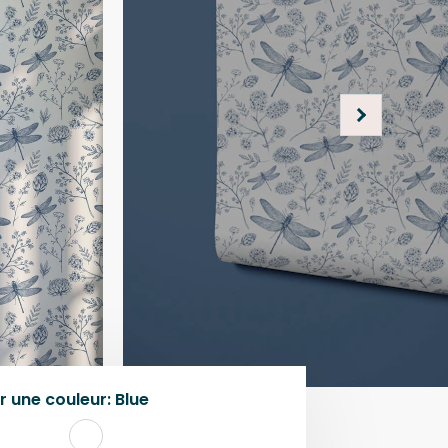
r une
couleur
:
Blue