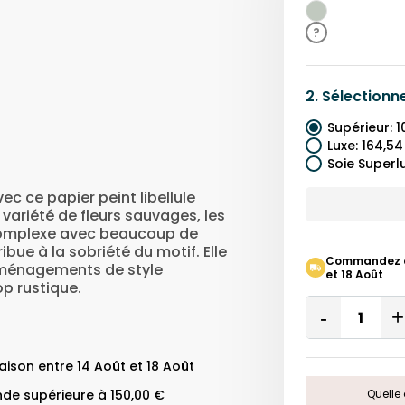
Bleu
Vert
?
2.
Sélectionn
Supérieur
:
1
Luxe
:
164,54
Soie Superl
ec ce papier peint libellule
variété de fleurs sauvages, les
e complexe avec beaucoup de
bue à la sobriété du motif. Elle
Commandez auj
aménagements de style
et 18 Août
p rustique.
Quantity
Remove
One
ison entre 14 Août et 18 Août
de supérieure à 150,00 €
Quelle 