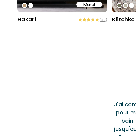
Mural
#bd9e7a
#ffffff
#6e6d
#b9
#ff
Hakari
Klitchko
(
40
)
Testi
ent produit et service
"
al de haute qualité, Jason et l'équipe de
J'ai co
lus qu'accommodants tout au long du
pour m
 un excellent service et je n'hésiterais pas
bain.
u ou à les recommander à d'autres.
Alec S.
jusqu'au