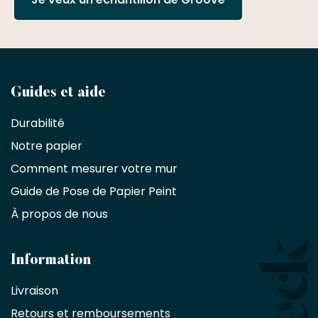
Devenez
Guides et aide
partenaire
Durabilité
commercial
Notre papier
Comment mesurer votre mur
Décorateurs
d'intérieur,
Guide de Pose de Papier Peint
les
À propos de nous
designers
et
les
architectes
Information
bénéficient
Livraison
d'une
réduction
Retours et remboursements