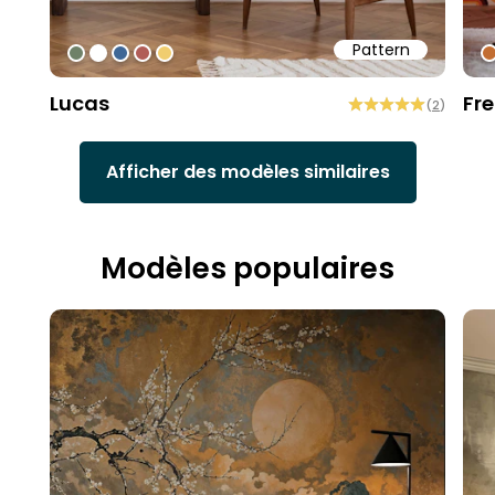
Pattern
#6f8168
#ffffff
#3f6796
#b15d57
#f0cd6f
#
Lucas
Fr
(
2
)
Afficher des modèles similaires
Modèles populaires