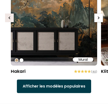
Previous
Next
Mural
#bd9e7a
#ffffff
#
Hakari
Kli
(
40
)
Afficher les modèles populaires