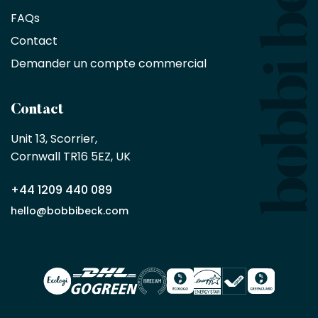
exclusive
de
FAQs
10
Contact
%
sur
Demander un compte commercial
les
produits,
sans
Contact
achat
minimum
Unit 13, Scorrier, 

en
Cornwall TR16 5EZ, UK
tant
que
+44 1209 440 089
partenaire
commercial
hello@bobbibeck.com
Bobbi
Beck.
Demander
un compte
commercial