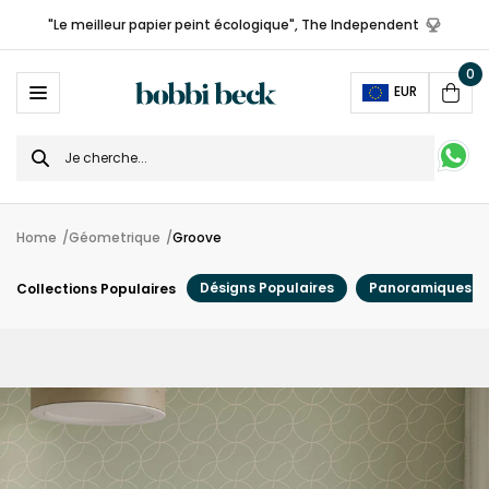
"Le meilleur papier peint écologique", The Independent
0
Ope
EUR
Cart
Search
for
Home
Géometrique
Groove
Désigns Populaires
Panoramiques
Collections Populaires