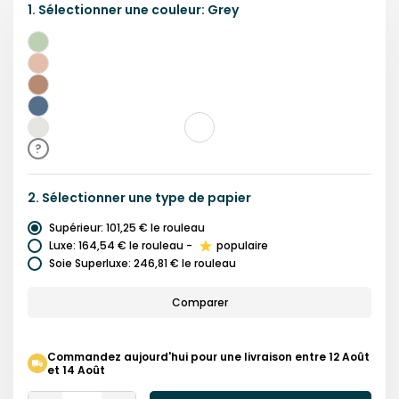
1.
Sélectionner une
couleur
:
Grey
Vert
Rose
Brun
Bleu
Marine
Gris
?
2.
Sélectionner une
type de papier
Supérieur
:
101,25 €
le rouleau
Luxe
:
164,54 €
le rouleau
-
populaire
Soie Superluxe
:
246,81 €
le rouleau
Comparer
Commandez aujourd'hui pour une livraison entre 12 Août
et 14 Août
Quantity