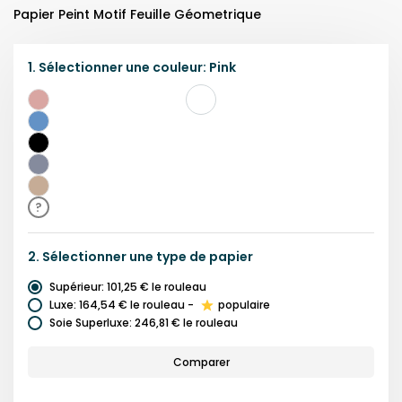
Papier Peint Motif Feuille Géometrique
1.
Sélectionner une
couleur
:
Pink
Rose
Bleu
Blanc
Gris
Beige
?
2.
Sélectionner une
type de papier
Supérieur
:
101,25 €
le rouleau
Luxe
:
164,54 €
le rouleau
-
populaire
Soie Superluxe
:
246,81 €
le rouleau
Comparer