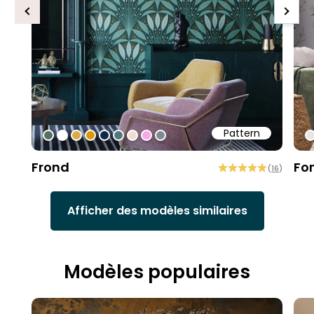
Previous
Next
Pattern
#547260
#ffffff
#dcab49
#de9903
#0d2b46
#54777f
#efded0
#faa5e8
#808a93
#
Frond
Fo
(
16
)
Afficher des modèles similaires
Modèles populaires