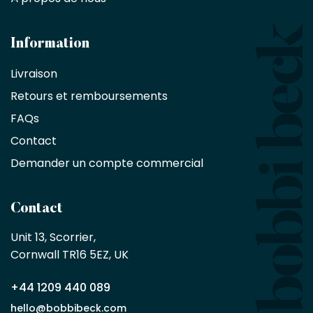
designers
et
les
architectes
Information
bénéficient
Livraison
d'une
réduction
Retours et remboursements
exclusive
de
FAQs
10
Contact
%
sur
Demander un compte commercial
les
produits,
sans
Contact
achat
minimum
Unit 13, Scorrier, 

en
Cornwall TR16 5EZ, UK
tant
que
+44 1209 440 089
partenaire
commercial
hello@bobbibeck.com