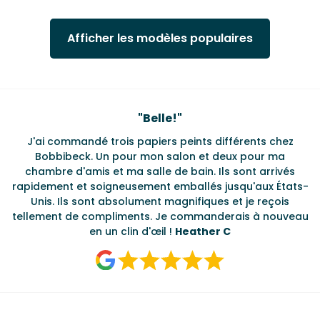
Afficher les modèles populaires
Testimonials
"
Belle!
"
J'ai commandé trois papiers peints différents chez
L
s
Bobbibeck. Un pour mon salon et deux pour ma
d
t
chambre d'amis et ma salle de bain. Ils sont arrivés
u à
rapidement et soigneusement emballés jusqu'aux États-
Unis. Ils sont absolument magnifiques et je reçois
tellement de compliments. Je commanderais à nouveau
en un clin d'œil !
Heather C