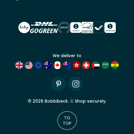
Bobbi
Beck.
Demander
un compte
commercial
We deliver to
Pinterest
Instagram
©
2026
Bobbibeck.
Shop securely.
TO
TOP