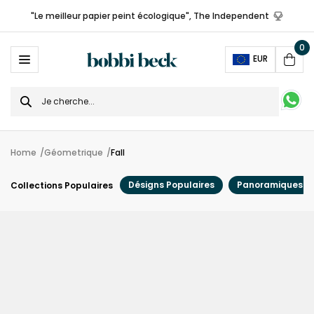
"Le meilleur papier peint écologique", The Independent
0
Ope
EUR
Cart
Search
for
Home
Géometrique
Fall
Désigns Populaires
Panoramiques
Collections Populaires