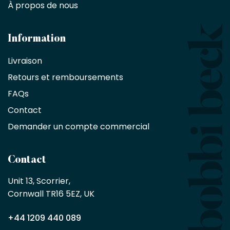
À propos de nous
designers
et
les
architectes
Information
bénéficient
Livraison
d'une
réduction
Retours et remboursements
exclusive
de
FAQs
10
Contact
%
sur
Demander un compte commercial
les
produits,
sans
Contact
achat
minimum
Unit 13, Scorrier, 

en
Cornwall TR16 5EZ, UK
tant
que
+44 1209 440 089
partenaire