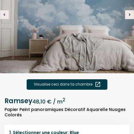
Visualise ceci dans ta chambre
Ramsey
2
48,10 €
/ m
Papier Peint panoramiques Décoratif Aquarelle Nuages
Colorés
1.
Sélectionner une
couleur
:
Blue