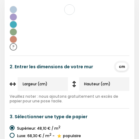
Bleu
Violet
Bleu
Sarcelle
Vert
Rouge
?
2.
Entrer les dimensions de votre mur
cm
Veuillez noter : nous ajoutons gratuitement un excès de
papier pour une pose facile.
3.
Sélectionner une
type de papier
2
Supérieur
:
48,10 €
/ m
2
Luxe
:
68,30 €
/ m
-
populaire