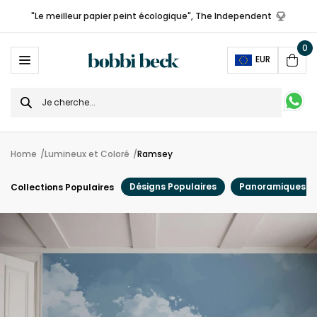
"Le meilleur papier peint écologique", The Independent
0
Ope
EUR
Cart
Search
for
Home
Lumineux et Coloré
Ramsey
Désigns Populaires
Panoramiques
Collections Populaires