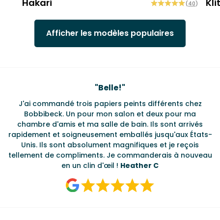
Hakari
Kli
(
40
)
Afficher les modèles populaires
elle!
Testimonials
"
"
Ravie de retrouv
iers peints différents chez
L'équipe a été très utile pour 
on salon et deux pour ma
délai d'exécution ultra rapide 
le de bain. Ils sont arrivés
motifs graphiques parmi lesq
nt emballés jusqu'aux États-
nt magnifiques et je reçois
. Je commanderais à nouveau
œil !
Heather C