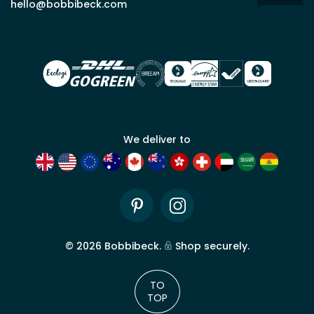
commercial
hello@bobbibeck.com
Bobbi
Beck.
Demander
un compte
commercial
We deliver to
Pinterest
Instagram
©
2026
Bobbibeck.
Shop securely.
TO
TOP