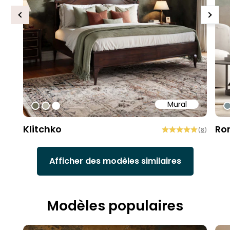
Previous
Next
Mural
#6e6d58
#b9b6a6
#ffffff
#
Klitchko
Ro
(
8
)
Afficher des modèles similaires
Modèles populaires