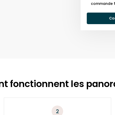
commande f
Co
 fonctionnent les pano
2