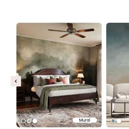
Previous
Mural
#6e6d58
#b9b6a6
#ffffff
#8093
#ffff