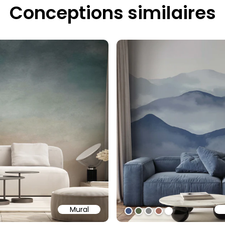
Conceptions similaires
Mural
97
ff
#43547a
#566449
#858585
#a16b5d
#ffffff