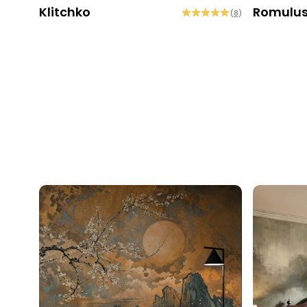
Klitchko
Romulu
(
8
)