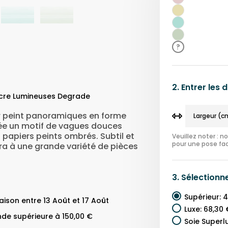
Rose
Jaune
Bleu
Sarcelle
Vert
?
2.
Entrer les
ncre Lumineuses Degrade
er peint panoramiques en forme
ée un motif de vagues douces
s papiers peints ombrés. Subtil et
Veuillez noter : 
pour une pose fac
era à une grande variété de pièces
3.
Sélectionn
Supérieur
:
4
ison entre 13 Août et 17 Août
Luxe
:
68,30 
de supérieure à 150,00 €
Soie Superl