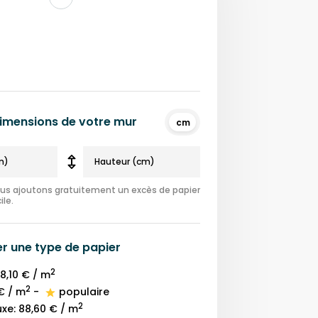
 dimensions de votre mur
cm
nous ajoutons gratuitement un excès de papier
ile.
er une
type de papier
2
8,10 €
/ m
2
€
/ m
-
populaire
2
uxe
:
88,60 €
/ m