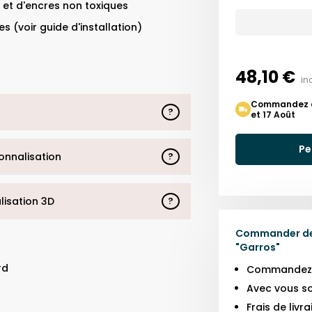
 et d'encres non toxiques
s (voir guide d'installation)
48,10 €
in
Commandez auj
?
et 17 Août
Pe
sonnalisation
?
alisation 3D
?
Commander des
"
Garros
"
rd
Commandez j
Avec vous so
Frais de liv