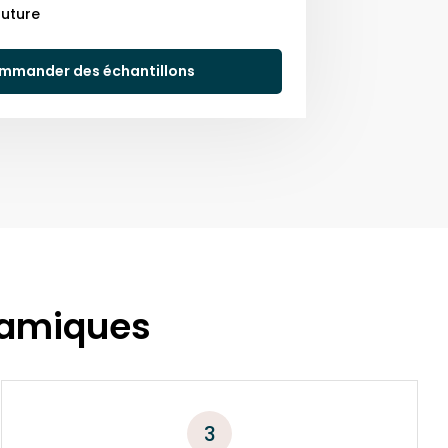
uture
mmander des échantillons
ramiques
3