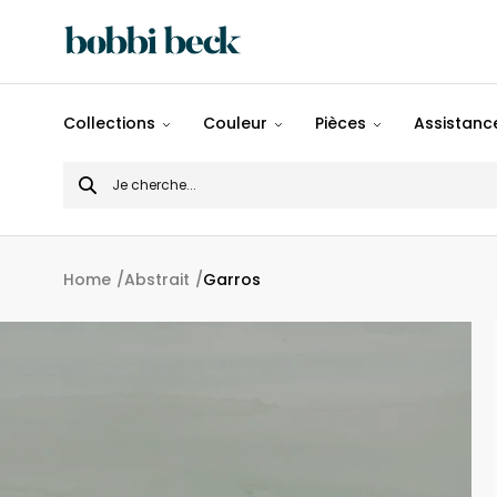
Tout
Collections
Couleur
Pièces
Assistance
Désigns
Search
Populaires
for
Panoramiques
Home
Abstrait
Garros
Motifs