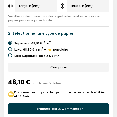
Veuillez noter : nous ajoutons gratuitement un excès de
papier pour une pose facile.
2.
Sélectionner une
type de papier
2
Supérieur
:
48,10 €
/ m
2
Luxe
:
68,30 €
/ m
-
populaire
2
Soie Superluxe
:
88,60 €
/ m
Comparer
48,10 €
inc. taxes & duties
Commandez aujourd'hui pour une livraison entre 14 Août
et 18 Août
Personnaliser & Commander