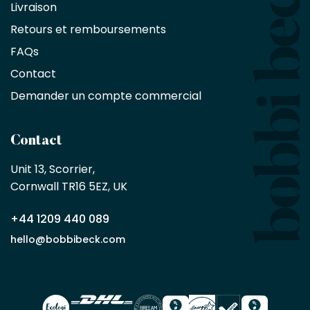
Livraison
d'une
réduction
Retours et remboursements
exclusive
de
FAQs
10
Contact
%
sur
Demander un compte commercial
les
produits,
sans
Contact
achat
minimum
Unit 13, Scorrier, 

en
Cornwall TR16 5EZ, UK
tant
que
+44 1209 440 089
partenaire
commercial
hello@bobbibeck.com
Bobbi
Beck.
Demander