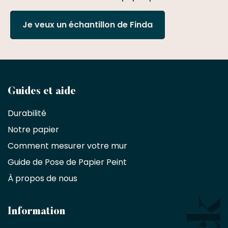
Je veux un échantillon de Finda
Devenez
Guides et aide
partenaire
Durabilité
commercial
Notre papier
Comment mesurer votre mur
Décorateurs
d'intérieur,
Guide de Pose de Papier Peint
les
À propos de nous
designers
et
les
architectes
Information
bénéficient