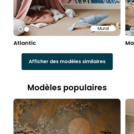
Mural
#9fa8ad
#ffffff
#
Atlantic
Ma
Afficher des modèles similaires
Modèles populaires