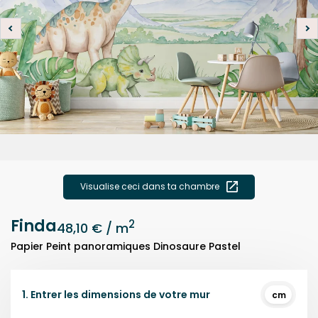
Visualise ceci dans ta chambre
Finda
2
48,10 €
/ m
Papier Peint panoramiques Dinosaure Pastel
1.
Entrer les dimensions de votre mur
cm