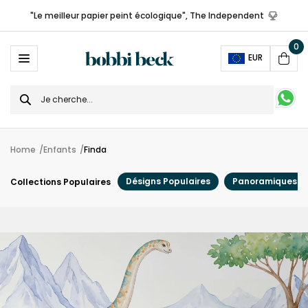
"Le meilleur papier peint écologique", The Independent
0
Ope
EUR
Cart
Search
for
Home
Enfants
Finda
Désigns Populaires
Panoramiques
Collections Populaires