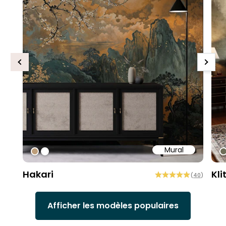
Previous
Next
Mural
#bd9e7a
#ffffff
#
Hakari
Kli
(
40
)
Afficher les modèles populaires