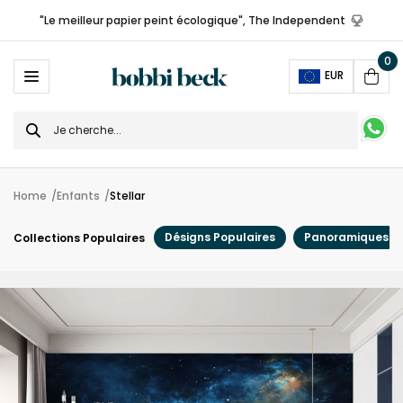
"Le meilleur papier peint écologique", The Independent
0
Ope
EUR
Cart
Search
for
Home
Enfants
Stellar
Désigns Populaires
Panoramiques
Collections Populaires