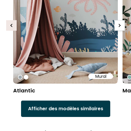
Previous
Next
Mural
#9fa8ad
#ffffff
#
Atlantic
Ma
Afficher des modèles similaires