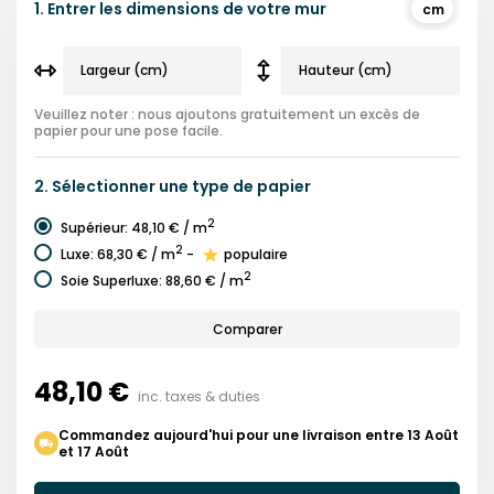
1.
Entrer les dimensions de votre mur
cm
Veuillez noter : nous ajoutons gratuitement un excès de
papier pour une pose facile.
2.
Sélectionner une
type de papier
2
Supérieur
:
48,10 €
/ m
2
Luxe
:
68,30 €
/ m
-
populaire
2
Soie Superluxe
:
88,60 €
/ m
Comparer
48,10 €
inc. taxes & duties
Commandez aujourd'hui pour une livraison entre 13 Août
et 17 Août