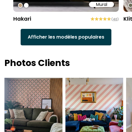
Mural
#bd9e7a
#ffffff
#
Hakari
Kli
(
40
)
Afficher les modèles populaires
Photos Clients