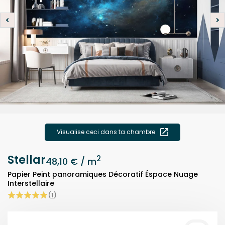
Visualise ceci dans ta chambre
Stellar
2
48,10 €
/ m
Papier Peint panoramiques Décoratif Éspace Nuage
Interstellaire
(
1
)