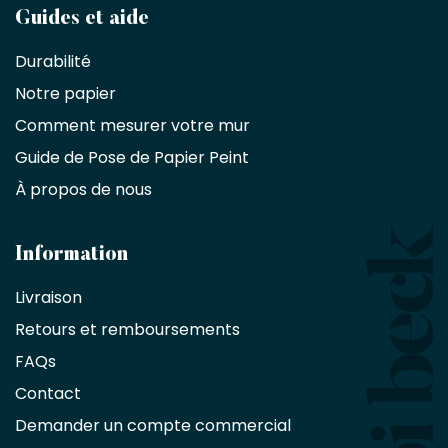
Devenez
Guides et aide
partenaire
Durabilité
commercial
Notre papier
Comment mesurer votre mur
Décorateurs
d'intérieur,
Guide de Pose de Papier Peint
les
À propos de nous
designers
et
les
architectes
Information
bénéficient
Livraison
d'une
réduction
Retours et remboursements
exclusive
de
FAQs
10
Contact
%
sur
Demander un compte commercial
les