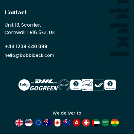
produits,
sans
Contact
achat
minimum
Unit 13, Scorrier, 

en
Cornwall TR16 5EZ, UK
tant
que
+44 1209 440 089
partenaire
commercial
hello@bobbibeck.com
Bobbi
Beck.
Demander
un compte
commercial
We deliver to