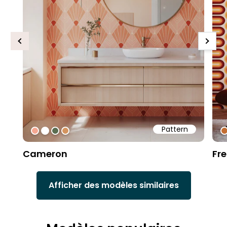
Previous
Next
Pattern
#f4a791
#ffffff
#5b6d51
#d4945f
#
Cameron
Fr
Afficher des modèles similaires