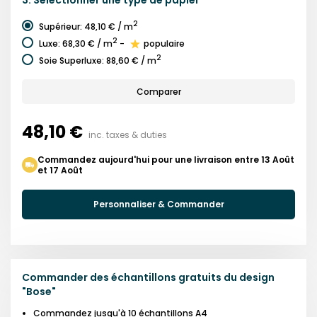
2
Supérieur
:
48,10 €
/ m
2
Luxe
:
68,30 €
/ m
-
populaire
2
Soie Superluxe
:
88,60 €
/ m
Comparer
48,10 €
inc. taxes & duties
Commandez aujourd'hui pour une livraison entre 13 Août
et 17 Août
Personnaliser & Commander
Commander des échantillons gratuits du design
"
Bose
"
Commandez jusqu'à 10 échantillons A4