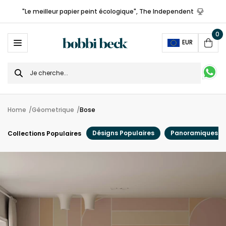
"Le meilleur papier peint écologique", The Independent
0
Ope
EUR
Cart
Search
for
Home
Géometrique
Bose
Désigns Populaires
Panoramiques
Collections Populaires