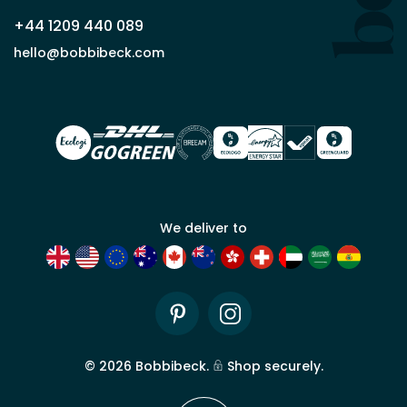
que
+44 1209 440 089
partenaire
commercial
hello@bobbibeck.com
Bobbi
Beck.
Demander
un compte
commercial
We deliver to
Pinterest
Instagram
©
2026
Bobbibeck.
Shop securely.