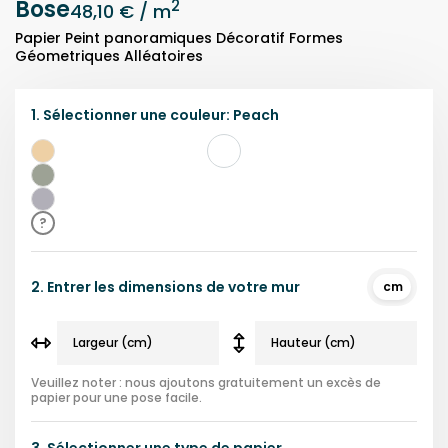
Bose
2
48,10 €
/ m
Papier Peint panoramiques Décoratif Formes
Géometriques Alléatoires
1.
Sélectionner une
couleur
:
Peach
Pêche
Vert
Violet
?
2.
Entrer les dimensions de votre mur
cm
Veuillez noter : nous ajoutons gratuitement un excès de
papier pour une pose facile.
3.
Sélectionner une
type de papier