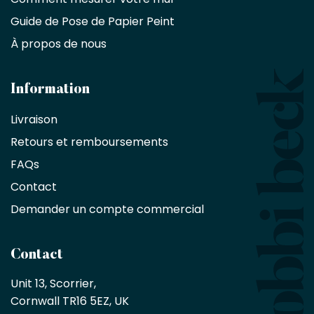
Décorateurs
d'intérieur,
Guide de Pose de Papier Peint
les
À propos de nous
designers
et
les
architectes
Information
bénéficient
Livraison
d'une
réduction
Retours et remboursements
exclusive
de
FAQs
10
Contact
%
sur
Demander un compte commercial
les
produits,
sans
Contact
achat
minimum
Unit 13, Scorrier, 

en
Cornwall TR16 5EZ, UK
tant