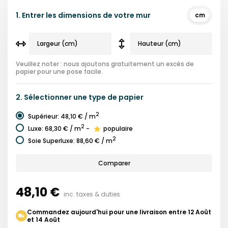
1.
Entrer les dimensions de votre mur
cm
Veuillez noter : nous ajoutons gratuitement un excès de
papier pour une pose facile.
2.
Sélectionner une
type de papier
2
Supérieur
:
48,10 €
/ m
2
Luxe
:
68,30 €
/ m
-
populaire
2
Soie Superluxe
:
88,60 €
/ m
Comparer
48,10 €
inc. taxes & duties
Commandez aujourd'hui pour une livraison entre 12 Août
et 14 Août