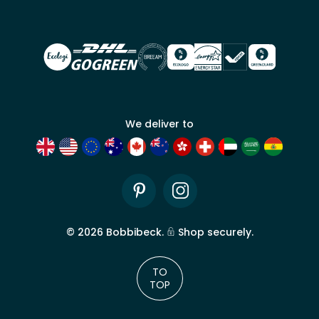
Bobbi
Beck.
Demander
un compte
commercial
We deliver to
Pinterest
Instagram
©
2026
Bobbibeck.
Shop securely.
TO
TOP