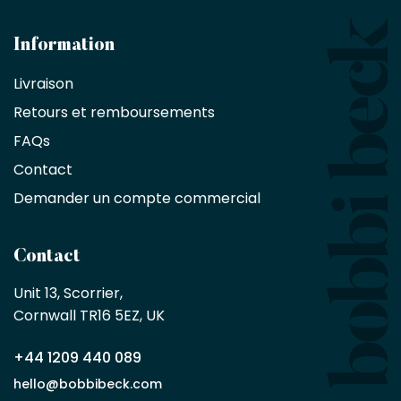
et
les
architectes
Information
bénéficient
Livraison
d'une
réduction
Retours et remboursements
exclusive
de
FAQs
10
Contact
%
sur
Demander un compte commercial
les
produits,
sans
Contact
achat
minimum
Unit 13, Scorrier, 

en
Cornwall TR16 5EZ, UK
tant
que
+44 1209 440 089
partenaire
commercial
hello@bobbibeck.com