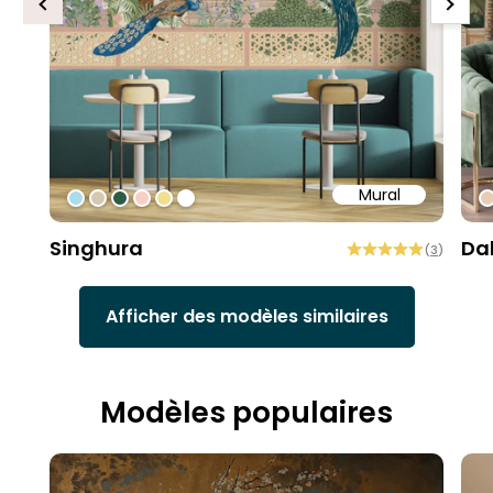
Previous
Next
Mural
#abdcea
#d6c7b1
#2d5b45
#f9cec5
#efdf8f
#ffffff
#
Singhura
Da
(
3
)
Afficher des modèles similaires
Modèles populaires