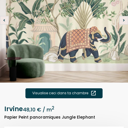
Visualise ceci dans ta chambre
Irvine
2
48,10 €
/ m
Papier Peint panoramiques Jungle Elephant