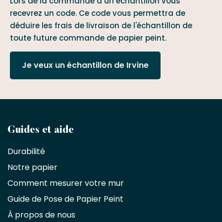
Lors de la commande d’un échantillon vous
recevrez un code. Ce code vous permettra de
déduire les frais de livraison de l'échantillon de
toute future commande de papier peint.
Je veux un échantillon de Irvine
Devenez
Guides et aide
partenaire
Durabilité
commercial
Notre papier
Comment mesurer votre mur
Décorateurs
d'intérieur,
Guide de Pose de Papier Peint
les
À propos de nous
designers