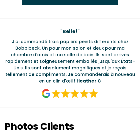
Testimonials
"
Belle!
"
J'ai commandé trois papiers peints différents chez
L
s
Bobbibeck. Un pour mon salon et deux pour ma
d
t
chambre d'amis et ma salle de bain. Ils sont arrivés
u à
rapidement et soigneusement emballés jusqu'aux États-
Unis. Ils sont absolument magnifiques et je reçois
tellement de compliments. Je commanderais à nouveau
en un clin d'œil !
Heather C
Photos Clients