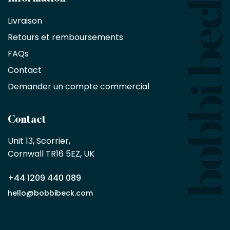
bénéficient
Livraison
d'une
réduction
Retours et remboursements
exclusive
de
FAQs
10
Contact
%
sur
Demander un compte commercial
les
produits,
sans
Contact
achat
minimum
Unit 13, Scorrier, 

en
Cornwall TR16 5EZ, UK
tant
que
+44 1209 440 089
partenaire
commercial
hello@bobbibeck.com
Bobbi
Beck.