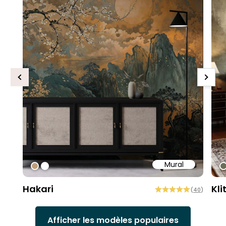
Previous
Next
Mural
#bd9e7a
#ffffff
#
Hakari
Kli
(
40
)
Afficher les modèles populaires