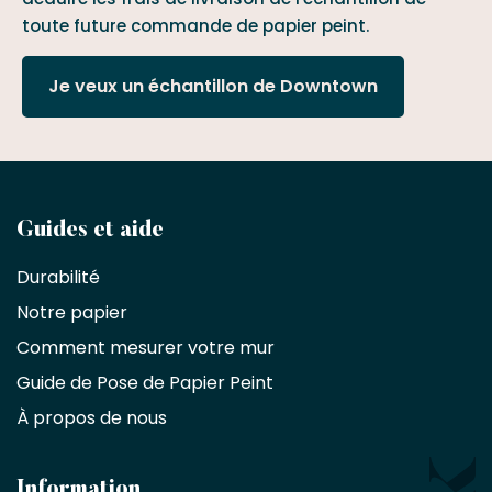
toute future commande de papier peint.
Je veux un échantillon de Downtown
Devenez
Guides et aide
partenaire
Durabilité
commercial
Notre papier
Comment mesurer votre mur
Décorateurs
d'intérieur,
Guide de Pose de Papier Peint
les
À propos de nous
designers
et
les
architectes
Information