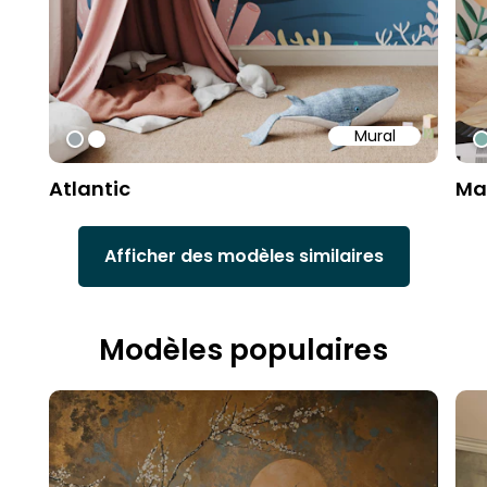
Mural
#9fa8ad
#ffffff
#
Atlantic
Ma
Afficher des modèles similaires
Modèles populaires