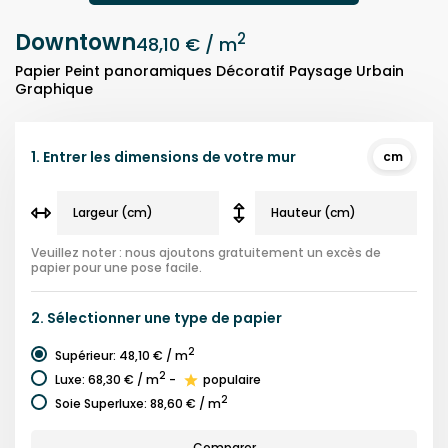
Downtown
2
48,10 €
/ m
Papier Peint panoramiques Décoratif Paysage Urbain
Graphique
1.
Entrer les dimensions de votre mur
cm
Veuillez noter : nous ajoutons gratuitement un excès de
papier pour une pose facile.
2.
Sélectionner une
type de papier
2
Supérieur
:
48,10 €
/ m
2
Luxe
:
68,30 €
/ m
-
populaire
2
Soie Superluxe
:
88,60 €
/ m
Comparer