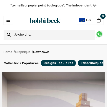
"Le meilleur papier peint écologique", The Independent
0
Ope
EUR
Cart
Search
for
Home
Graphique
Downtown
Désigns Populaires
Panoramiques
Collections Populaires