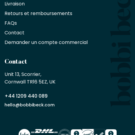
Livraison
d'une
réduction
Retours et remboursements
exclusive
de
FAQs
10
Contact
%
sur
Demander un compte commercial
les
produits,
sans
Contact
achat
minimum
Unit 13, Scorrier, 

en
Cornwall TR16 5EZ, UK
tant
que
+44 1209 440 089
partenaire
commercial
hello@bobbibeck.com
Bobbi
Beck.