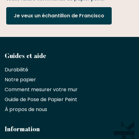
Je veux un échantillon de Francisco
Devenez
Guides et aide
partenaire
Durabilité
commercial
Notre papier
Comment mesurer votre mur
Décorateurs
d'intérieur,
Guide de Pose de Papier Peint
les
À propos de nous
designers
et
les
architectes
Information
bénéficient