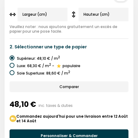
Veuillez noter : nous ajoutons gratuitement un excès de
papier pour une pose facile.
2.
Sélectionner une
type de papier
2
Supérieur
:
48,10 €
/ m
2
Luxe
:
68,30 €
/ m
-
populaire
2
Soie Superluxe
:
88,60 €
/ m
Comparer
48,10 €
inc. taxes & duties
Commandez aujourd'hui pour une livraison entre 12 Août
et 14 Août
Personnaliser & Commander