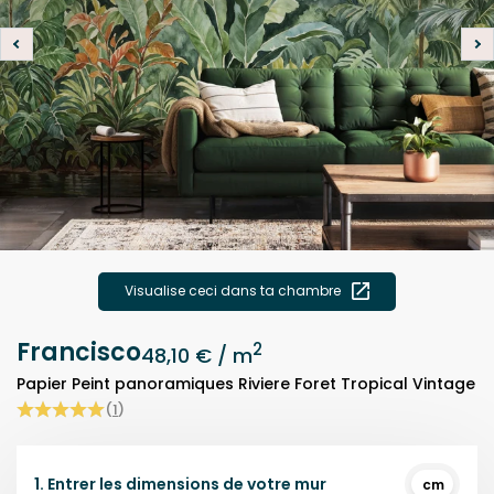
Visualise ceci dans ta chambre
Francisco
2
48,10 €
/ m
Papier Peint panoramiques Riviere Foret Tropical Vintage
(
1
)
1.
Entrer les dimensions de votre mur
cm