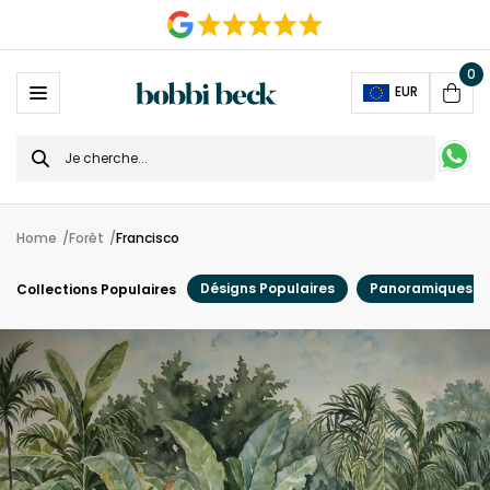
0
Ope
EUR
Cart
Search
for
Home
Forêt
Francisco
Désigns Populaires
Panoramiques
Collections Populaires