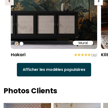
Previous
Next
Mural
#bd9e7a
#ffffff
#
Hakari
Kli
(
40
)
Afficher les modèles populaires
Photos Clients