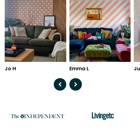
Jo H
Emma L
Ju
Previous
Next