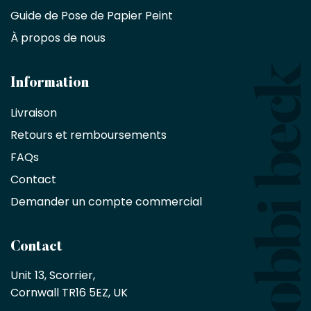
d'intérieur,
Guide de Pose de Papier Peint
les
À propos de nous
designers
et
les
architectes
Information
bénéficient
Livraison
d'une
réduction
Retours et remboursements
exclusive
de
FAQs
10
Contact
%
sur
Demander un compte commercial
les
produits,
sans
Contact
achat
minimum
Unit 13, Scorrier, 

en
Cornwall TR16 5EZ, UK
tant