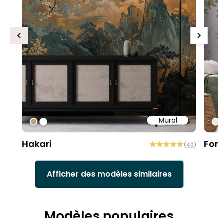
Previous
Next
Mural
#bd9e7a
#ffffff
#
Hakari
Fo
(
40
)
Afficher des modèles similaires
Modèles populaires