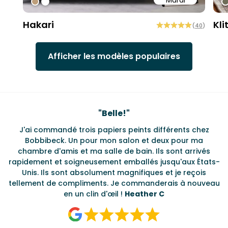
Mural
#bd9e7a
#ffffff
#
Hakari
Kli
(
40
)
Afficher les modèles populaires
Testimonials
"
Belle!
"
J'ai commandé trois papiers peints différents chez
L
s
Bobbibeck. Un pour mon salon et deux pour ma
d
t
chambre d'amis et ma salle de bain. Ils sont arrivés
u à
rapidement et soigneusement emballés jusqu'aux États-
Unis. Ils sont absolument magnifiques et je reçois
tellement de compliments. Je commanderais à nouveau
en un clin d'œil !
Heather C