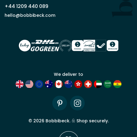
que
+44 1209 440 089
partenaire
commercial
hello@bobbibeck.com
Bobbi
Beck.
Demander
un compte
commercial
We deliver to
Pinterest
Instagram
©
2026
Bobbibeck.
Shop securely.