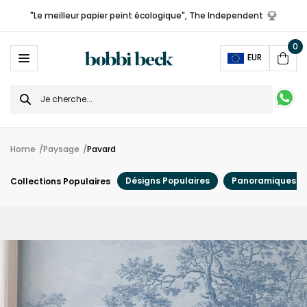
"Le meilleur papier peint écologique", The Independent
0
Ope
EUR
Cart
Search
for
Home
Paysage
Pavard
Désigns Populaires
Panoramiques
Collections Populaires