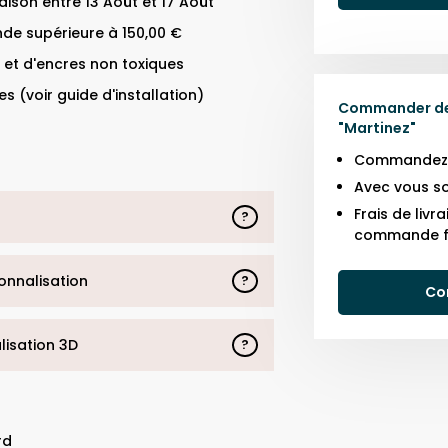
ison entre 13 Août et 17 Août
de supérieure à 150,00 €
 et d'encres non toxiques
s (voir guide d'installation)
Commander des
"
Martinez
"
Commandez j
Avec vous so
Frais de liv
?
commande f
sonnalisation
?
Co
alisation 3D
?
rd