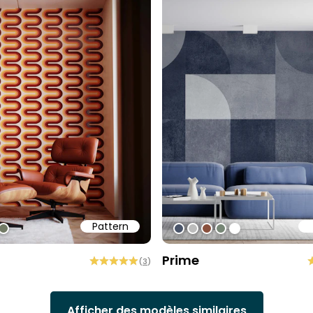
Pattern
32
ff
f6470
#727a65
#4A5469
#BCBCBC
#89503D
#768675
#ffffff
Prime
(
3
)
Afficher des modèles similaires