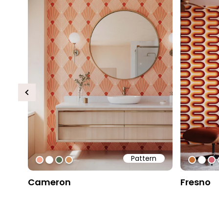
Previous
Pattern
#f4a791
#ffffff
#5b6d51
#d4945f
#c26d
#ffff
#c
Cameron
Fresno