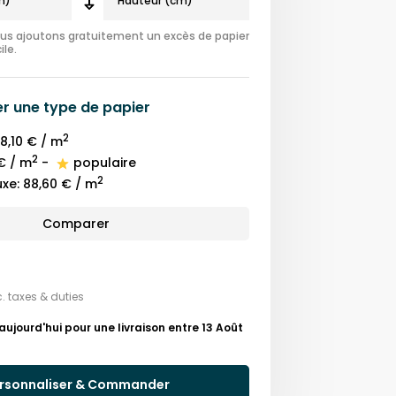
nous ajoutons gratuitement un excès de papier
ile.
er une
type de papier
2
8,10 €
/ m
2
€
/ m
-
populaire
2
uxe
:
88,60 €
/ m
Comparer
c. taxes & duties
ourd'hui pour une livraison entre 13 Août
rsonnaliser & Commander