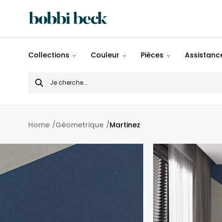
Tout
Collections
Couleur
Pièces
Assistance
Désigns
Search
Populaires
for
Panoramiques
Home
Géometrique
Martinez
Motifs