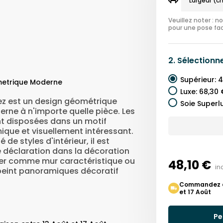
Veuillez noter : 
pour une pose fac
2.
Sélectionn
Supérieur
:
4
metrique Moderne
Luxe
:
68,30 
ez est un design géométrique
Soie Superl
rne à n'importe quelle pièce. Les
nt disposées dans un motif
ique et visuellement intéressant.
de styles d'intérieur, il est
ne déclaration dans la décoration
liser comme mur caractéristique ou
48,10 €
in
r peint panoramiques décoratif
Commandez auj
et 17 Août
Pe