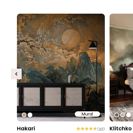
Previous
Mural
#bd9e7a
#ffffff
#6e6d
#b9
#ff
Hakari
Klitchko
(
40
)