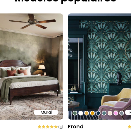
Mural
58
b6a6
ffff
#547260
#ffffff
#dcab49
#de9903
#0d2b46
#54777f
#efded0
#faa5
#80
Frond
(
8
)