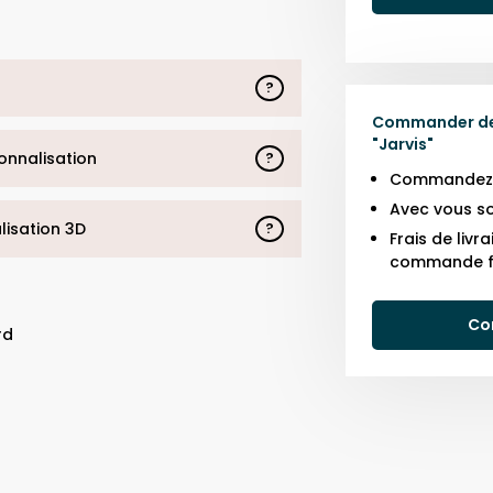
?
Commander des
"
Jarvis
"
sonnalisation
?
Commandez j
Avec vous so
alisation 3D
?
Frais de liv
commande f
Co
rd