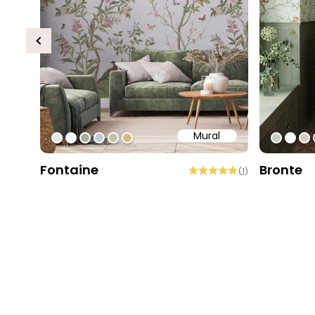
Previous
Mural
#e6e6e6
#ffffff
#abae95
#c0ced1
#c4bdac
#cebe81
#c5cec
#ffff
#d
Fontaine
Bronte
(
1
)