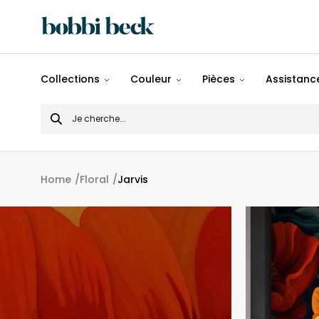
Tout
Collections
Couleur
Pièces
Assistance
Désigns
Search
Populaires
for
Panoramiques
Home
Floral
Jarvis
Motifs