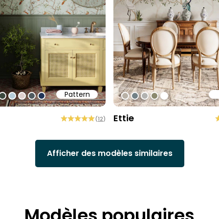
Pattern
1
ff
0cec2
#3c493f
#b6cdd9
#ded0cd
#505b60
#213557
#b9b1a6
#738186
#b2b2b0
#8b896e
#ffffff
Ettie
(
12
)
Afficher des modèles similaires
Modèles populaires