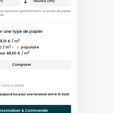
nous ajoutons gratuitement un excès de papier
ile.
er une
type de papier
2
8,10 €
/ m
2
€
/ m
-
populaire
2
uxe
:
88,60 €
/ m
Comparer
c. taxes & duties
ourd'hui pour une livraison entre 13 Août
rsonnaliser & Commander