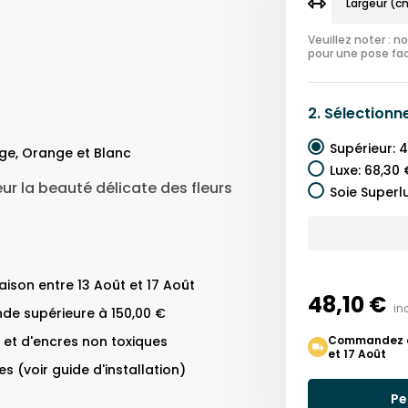
Veuillez noter : 
pour une pose fac
2.
Sélectionn
Supérieur
:
4
ge, Orange et Blanc
Luxe
:
68,30 
ur la beauté délicate des fleurs
Soie Superl
ison entre 13 Août et 17 Août
48,10 €
in
de supérieure à 150,00 €
 et d'encres non toxiques
Commandez auj
et 17 Août
s (voir guide d'installation)
Pe