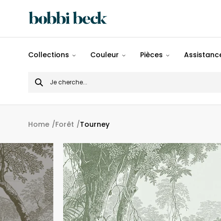
Tout
Collections
Couleur
Pièces
Assistance
Désigns
Search
Populaires
for
Panoramiques
Home
Forêt
Tourney
Motifs