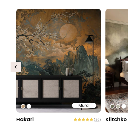
Previous
Mural
#bd9e7a
#ffffff
#6e6d
#b9
#ff
Hakari
Klitchko
(
40
)