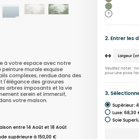
Brun
Vert
?
2.
Entrer les
e à votre espace avec notre
Veuillez noter : 
e peinture murale exquise
pour une pose fac
ails complexes, rendue dans des
t l'élégance des gravures
 les arbres imposants et la vie
3.
Sélectionn
nnement serein et immersif,
 dans votre maison.
Supérieur
:
4
Luxe
:
68,30 
Soie Superl
ison entre 14 Août et 18 Août
de supérieure à 150,00 €