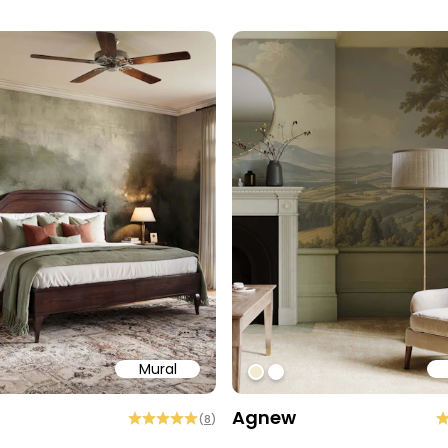
Mural
58
b6a6
ffff
#f1ebd1
#ffffff
Agnew
(
8
)