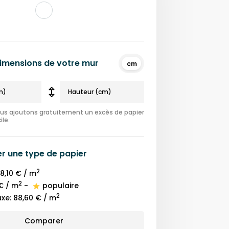
 dimensions de votre mur
cm
nous ajoutons gratuitement un excès de papier
ile.
er une
type de papier
2
8,10 €
/ m
2
€
/ m
-
populaire
2
uxe
:
88,60 €
/ m
Comparer