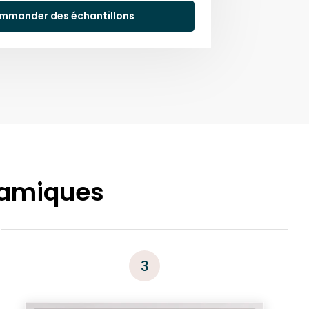
mmander des échantillons
ramiques
3