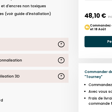
 et d'encres non toxiques
s (voir guide d'installation)
48,10 €
in
Commandez auj
et 18 Août
Pe
?
sonnalisation
?
Commander des
alisation 3D
?
"
Tourney
"
Commandez j
Avec vous so
Frais de liv
rd
commande f