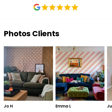
Photos Clients
Jo H
Emma L
Ju