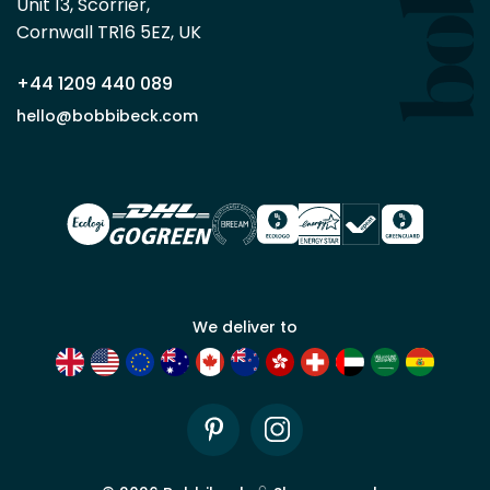
minimum
Unit 13, Scorrier, 

en
Cornwall TR16 5EZ, UK
tant
que
+44 1209 440 089
partenaire
commercial
hello@bobbibeck.com
Bobbi
Beck.
Demander
un compte
commercial
We deliver to
Pinterest
Instagram