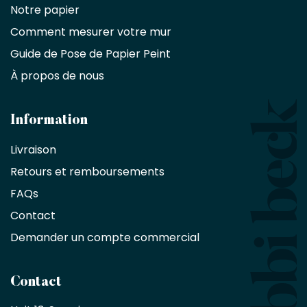
commercial
Notre papier
Comment mesurer votre mur
Décorateurs
d'intérieur,
Guide de Pose de Papier Peint
les
À propos de nous
designers
et
les
architectes
Information
bénéficient
Livraison
d'une
réduction
Retours et remboursements
exclusive
de
FAQs
10
Contact
%
sur
Demander un compte commercial
les
produits,
sans
Contact
achat