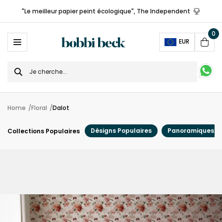
"Le meilleur papier peint écologique", The Independent
0
Ope
EUR
Cart
Search
for
Home
Floral
Dalot
Désigns Populaires
Panoramiques
Collections Populaires