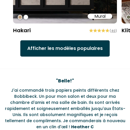
Mural
#bd9e7a
#ffffff
#
Hakari
Kli
(
40
)
Afficher les modèles populaires
Testimonials
"
Belle!
"
J'ai commandé trois papiers peints différents chez
L
s
Bobbibeck. Un pour mon salon et deux pour ma
d
t
chambre d'amis et ma salle de bain. Ils sont arrivés
u à
rapidement et soigneusement emballés jusqu'aux États-
Unis. Ils sont absolument magnifiques et je reçois
tellement de compliments. Je commanderais à nouveau
en un clin d'œil !
Heather C