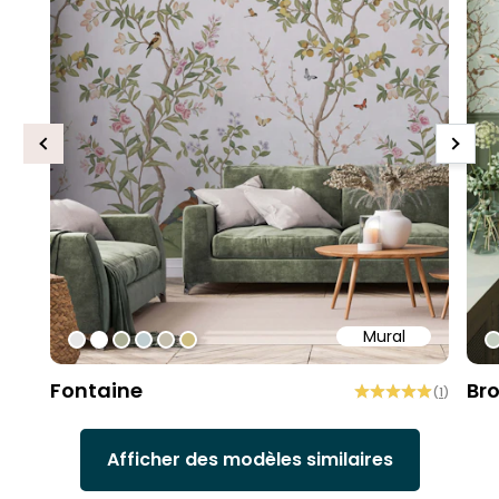
Previous
Next
Mural
#e6e6e6
#ffffff
#abae95
#c0ced1
#c4bdac
#cebe81
#
Fontaine
Br
(
1
)
Afficher des modèles similaires