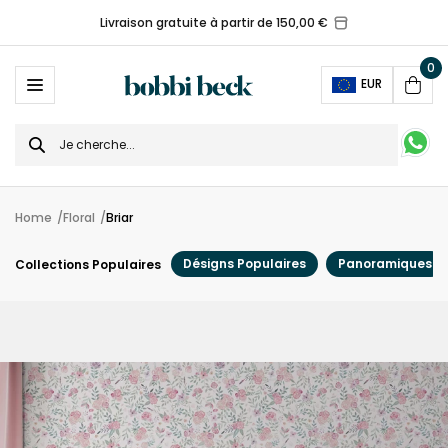
Livraison gratuite à partir de 150,00 €
0
Ope
EUR
Cart
Search
for
Home
Floral
Briar
Désigns Populaires
Panoramiques
Collections Populaires