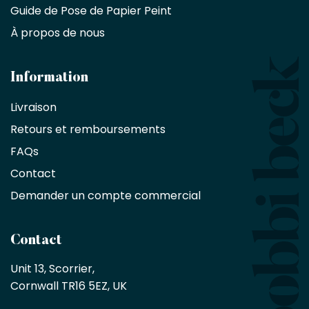
d'intérieur,
Guide de Pose de Papier Peint
les
À propos de nous
designers
et
les
architectes
Information
bénéficient
Livraison
d'une
réduction
Retours et remboursements
exclusive
de
FAQs
10
Contact
%
sur
Demander un compte commercial
les
produits,
sans
Contact
achat
minimum
Unit 13, Scorrier, 

en
Cornwall TR16 5EZ, UK
tant