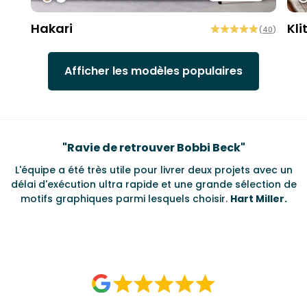
Hakari
Kli
(
40
)
Afficher les modèles populaires
r Bobbi Beck
Testimonials
"
"
Les meilleurs papiers 
ivrer deux projets avec un
Je peux honnêtement dire que c'est
t une grande sélection de
papiers de qualité que j'ai accro
els choisir.
Hart Miller.
et le prix par rouleau est très rai
du style et de la substance dont il 
accrocher.
Steve T, installate