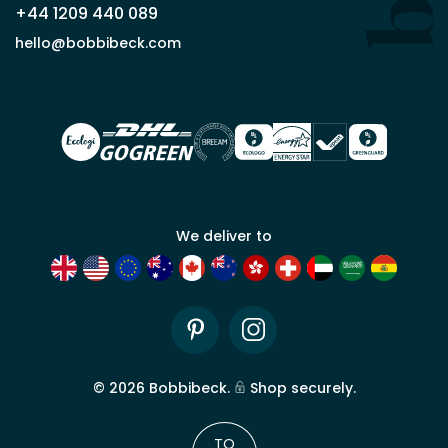
que
+44 1209 440 089
partenaire
commercial
hello@bobbibeck.com
Bobbi
Beck.
Demander
un compte
commercial
We deliver to
Pinterest
Instagram
©
2026
Bobbibeck.
Shop securely.
TO