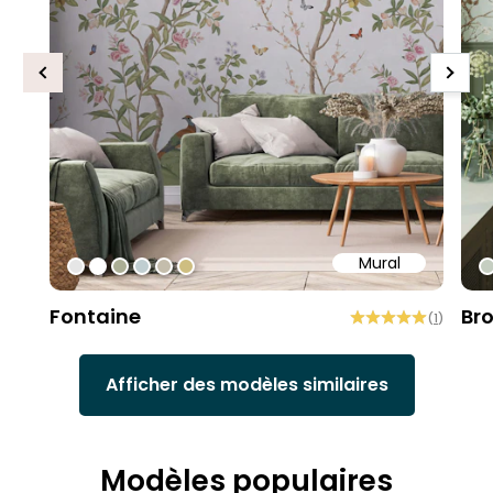
Previous
Next
Mural
#e6e6e6
#ffffff
#abae95
#c0ced1
#c4bdac
#cebe81
#
Fontaine
Br
(
1
)
Afficher des modèles similaires
Modèles populaires