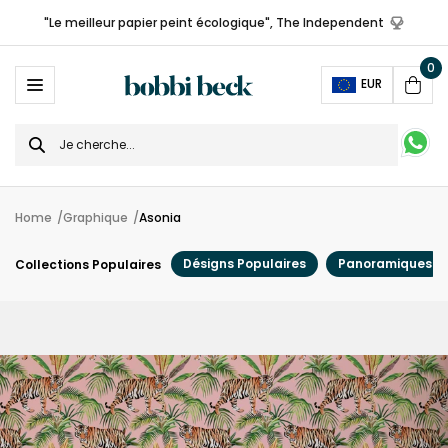
"Le meilleur papier peint écologique", The Independent
0
Ope
EUR
Cart
Search
for
Home
Graphique
Asonia
Désigns Populaires
Panoramiques
Collections Populaires