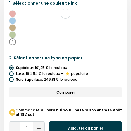
1.
Sélectionner une
couleur
:
Pink
Rose
Bleu
Brun
Vert
?
2.
Sélectionner une
type de papier
Supérieur
:
101,25 €
le rouleau
Luxe
:
164,54 €
le rouleau
-
populaire
Soie Superluxe
:
246,81 €
le rouleau
Comparer
Commandez aujourd'hui pour une livraison entre 14 Août
et 18 Août
Quantity
Aujouter au panier
Remove
Add