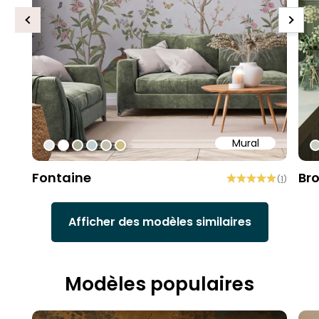
Previous
Next
Mural
#e6e6e6
#ffffff
#abae95
#c0ced1
#c4bdac
#cebe81
#
Fontaine
Br
(
1
)
Afficher des modèles similaires
Modèles populaires