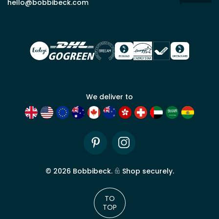
commercial
hello@bobbibeck.com
Bobbi
Beck.
Demander
un compte
commercial
We deliver to
Pinterest
Instagram
©
2026
Bobbibeck.
Shop securely.
TO
TOP