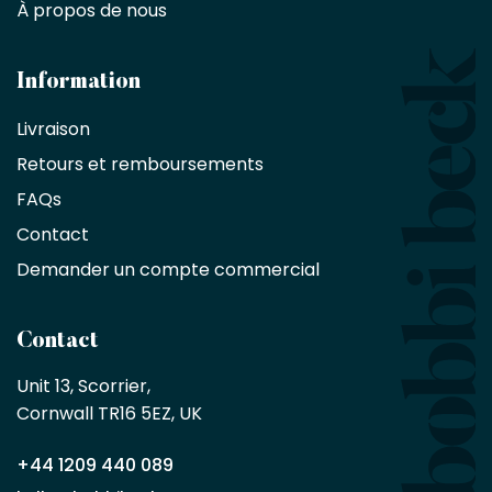
À propos de nous
designers
et
les
architectes
Information
bénéficient
Livraison
d'une
réduction
Retours et remboursements
exclusive
de
FAQs
10
Contact
%
sur
Demander un compte commercial
les
produits,
sans
Contact
achat
minimum
Unit 13, Scorrier, 

en
Cornwall TR16 5EZ, UK
tant
que
+44 1209 440 089
partenaire