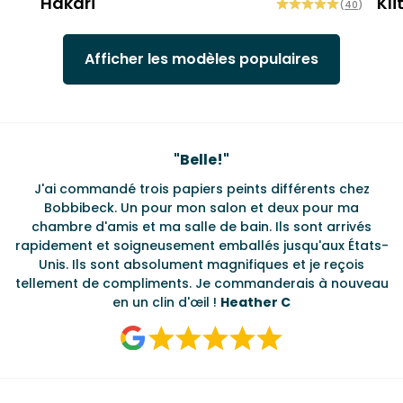
Hakari
Kli
(
40
)
Afficher les modèles populaires
Testimonials
"
Belle!
"
J'ai commandé trois papiers peints différents chez
L
s
Bobbibeck. Un pour mon salon et deux pour ma
d
t
chambre d'amis et ma salle de bain. Ils sont arrivés
u à
rapidement et soigneusement emballés jusqu'aux États-
Unis. Ils sont absolument magnifiques et je reçois
tellement de compliments. Je commanderais à nouveau
en un clin d'œil !
Heather C