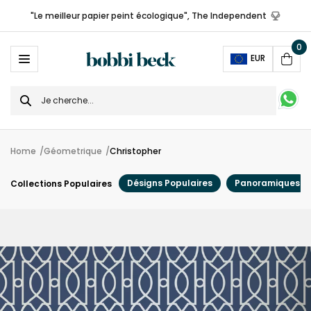
"Le meilleur papier peint écologique", The Independent
0
Ope
EUR
Cart
Search
for
Home
Géometrique
Christopher
Désigns Populaires
Panoramiques
Collections Populaires