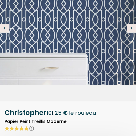
Christopher
101,25 €
le rouleau
Papier Peint Treillis Moderne
(
1
)