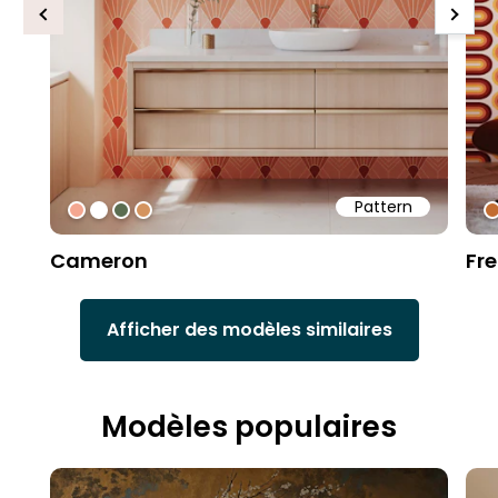
Previous
Next
Pattern
#f4a791
#ffffff
#5b6d51
#d4945f
#
Cameron
Fr
Afficher des modèles similaires
Modèles populaires