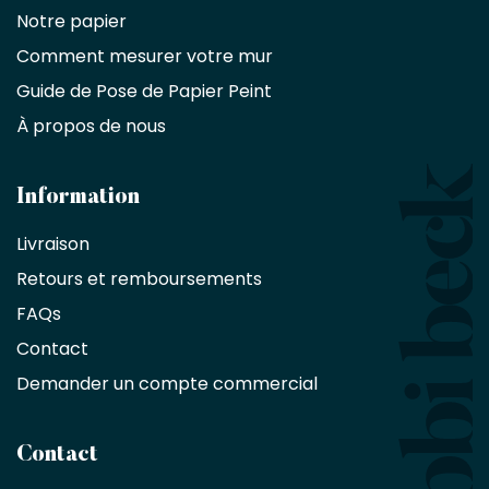
commercial
Notre papier
Comment mesurer votre mur
Décorateurs
d'intérieur,
Guide de Pose de Papier Peint
les
À propos de nous
designers
et
les
architectes
Information
bénéficient
Livraison
d'une
réduction
Retours et remboursements
exclusive
de
FAQs
10
Contact
%
sur
Demander un compte commercial
les
produits,
sans
Contact
achat