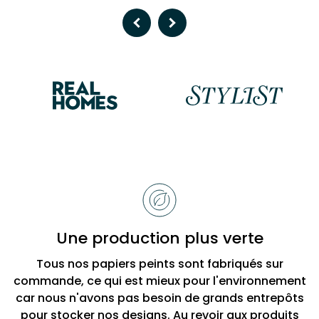
Previous
Next
Raisons
de
choisir
Bobbi
Une production plus verte
Beck
Tous nos papiers peints sont fabriqués sur
commande, ce qui est mieux pour l'environnement
car nous n'avons pas besoin de grands entrepôts
pour stocker nos designs. Au revoir aux produits