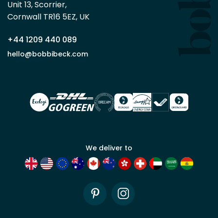
minimum
Unit 13, Scorrier, 

en
Cornwall TR16 5EZ, UK
tant
que
+44 1209 440 089
partenaire
commercial
hello@bobbibeck.com
Bobbi
Beck.
Demander
un compte
commercial
We deliver to
Pinterest
Instagram