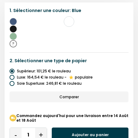
1.
Sélectionner une
couleur
:
Blue
Bleu
Noir
Vert
?
2.
Sélectionner une
type de papier
Supérieur
:
101,25 €
le rouleau
Luxe
:
164,54 €
le rouleau
-
populaire
Soie Superluxe
:
246,81 €
le rouleau
Comparer
Commandez aujourd'hui pour une livraison entre 14 Août
et 18 Août
Quantity
Aujouter au panier
Remove
Add