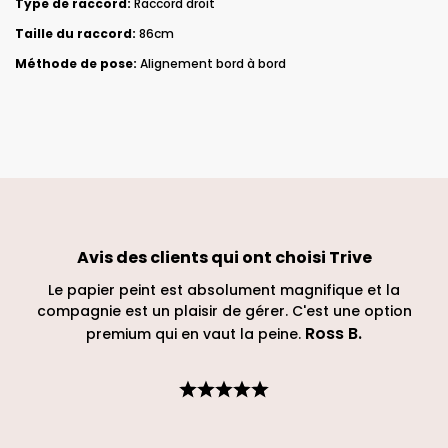
Type de raccord:
Raccord droit
Taille du raccord:
86cm
Méthode de pose:
Alignement bord à bord
Avis des clients qui ont choisi
Trive
et de
Le papier peint est absolument magnifique et la
No
était
compagnie est un plaisir de gérer. C'est une option
il
de
Ross B
.
premium qui en vaut la peine.