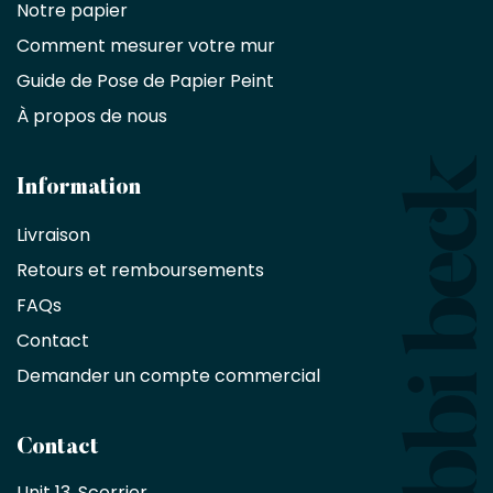
commercial
Notre papier
Comment mesurer votre mur
Décorateurs
d'intérieur,
Guide de Pose de Papier Peint
les
À propos de nous
designers
et
les
architectes
Information
bénéficient
Livraison
d'une
réduction
Retours et remboursements
exclusive
de
FAQs
10
Contact
%
sur
Demander un compte commercial
les
produits,
sans
Contact
achat
minimum
Unit 13, Scorrier, 
