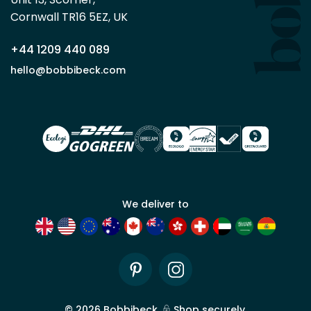
en
Cornwall TR16 5EZ, UK
tant
que
+44 1209 440 089
partenaire
commercial
hello@bobbibeck.com
Bobbi
Beck.
Demander
un compte
commercial
We deliver to
Pinterest
Instagram
©
2026
Bobbibeck.
Shop securely.