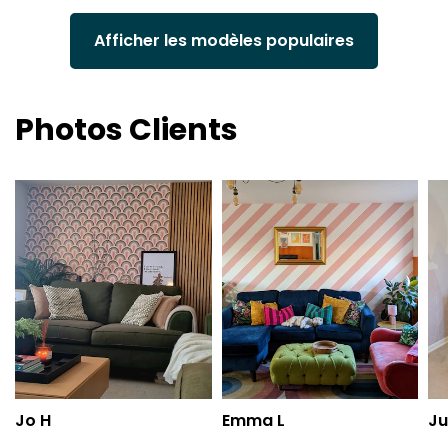
Afficher les modèles populaires
Photos Clients
Jo H
Emma L
Ju