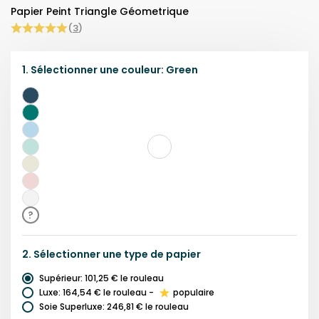
Papier Peint Triangle Géometrique
(
3
)
1.
Sélectionner une
couleur
:
Green
Bleu
Marine
Bleu
Sarcelle
Bleu
Clair
Vert
Beige
Rose
Gris
?
2.
Sélectionner une
type de papier
Supérieur
:
101,25 €
le rouleau
Luxe
:
164,54 €
le rouleau
-
populaire
Soie Superluxe
:
246,81 €
le rouleau