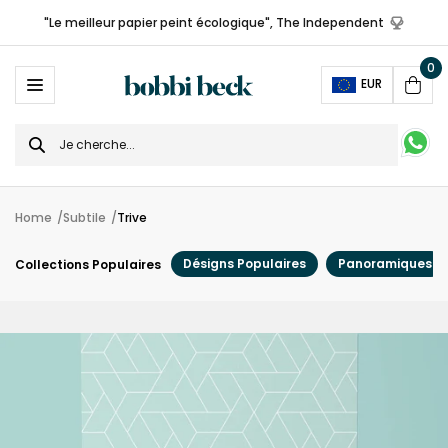
"Le meilleur papier peint écologique", The Independent
0
Ope
EUR
Cart
Search
for
Home
Subtile
Trive
Désigns Populaires
Panoramiques
Collections Populaires