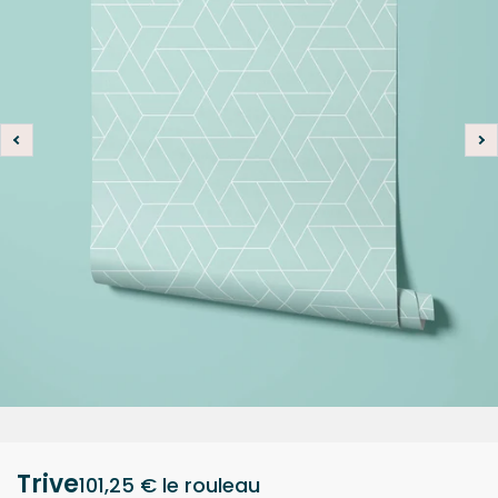
Trive
101,25 €
le rouleau