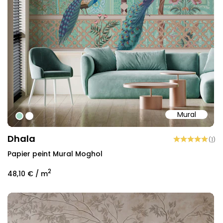
Mural
#a4d7c3
#ffffff
Dhala
(
1
)
Papier peint Mural Moghol
2
48,10 €
/ m