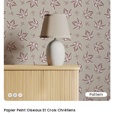
Pattern
#d5ccc3
#bccad3
#e8ced1
Papier Peint Oiseaux Et Croix Chrétiens