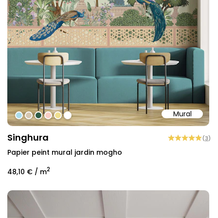
Mural
#abdcea
#d6c7b1
#2d5b45
#f9cec5
#efdf8f
#ffffff
Singhura
(
3
)
Papier peint mural jardin mogho
2
48,10 €
/ m