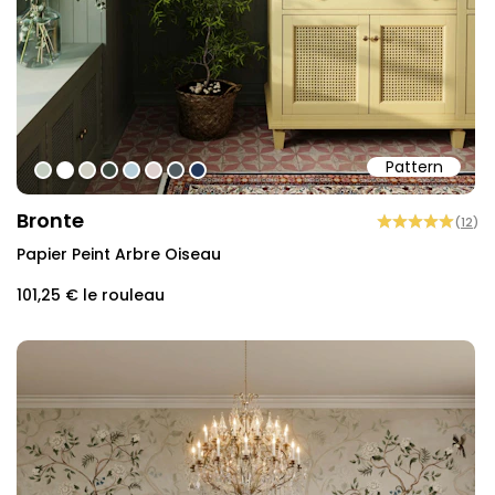
Pattern
#c5cec1
#ffffff
#d0cec2
#3c493f
#b6cdd9
#ded0cd
#505b60
#213557
Bronte
(
12
)
Papier Peint Arbre Oiseau
101,25 €
le rouleau