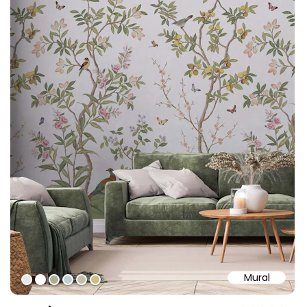
Mural
#e6e6e6
#ffffff
#abae95
#c0ced1
#c4bdac
#cebe81