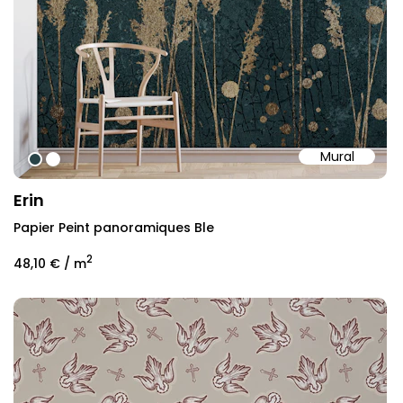
Mural
#284347
#ffffff
Erin
Papier Peint panoramiques Ble
2
48,10 €
/ m