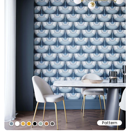
Pattern
#7c8e9b
#ffffff
#dcab49
#de9903
#000000
#9eb2a9
#af7147
#5e5a57