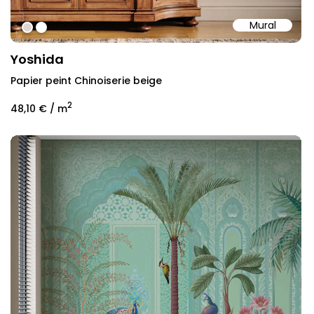
Mural
#dfd6d1
#ffffff
Yoshida
Papier peint Chinoiserie beige
2
48,10 €
/ m