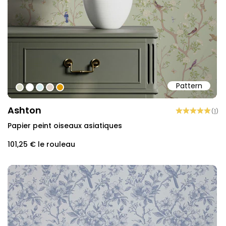
Pattern
#d8dac5
#ffffff
#d4eaec
#ddd0c7
#de9903
Ashton
(
1
)
Papier peint oiseaux asiatiques
101,25 €
le rouleau