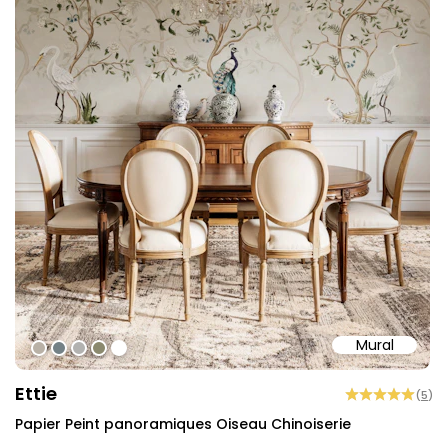
Mural
#b9b1a6
#738186
#b2b2b0
#8b896e
#ffffff
Ettie
(
5
)
Papier Peint panoramiques Oiseau Chinoiserie