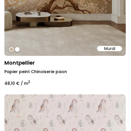
Mural
#c9b398
#ffffff
Montpellier
Papier peint Chinoiserie paon
2
48,10 €
/ m