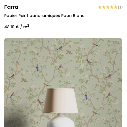
Farra
(
2
)
Papier Peint panoramiques Paon Blanc
2
48,10 €
/ m