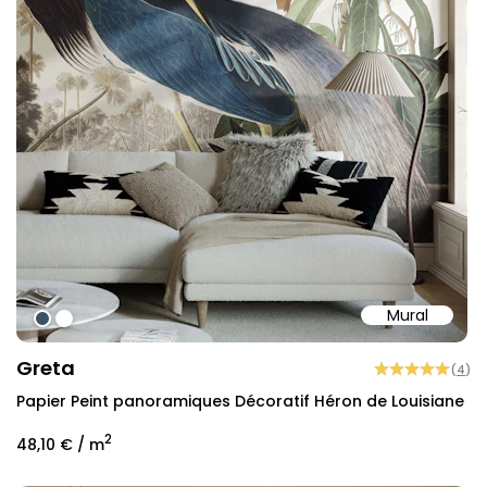
Mural
#3B5366
#ffffff
Greta
(
4
)
Papier Peint panoramiques Décoratif Héron de Louisiane
2
48,10 €
/ m