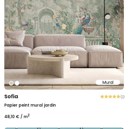
Mural
#c8cdbe
#ffffff
Sofia
(
1
)
Papier peint mural jardin
2
48,10 €
/ m