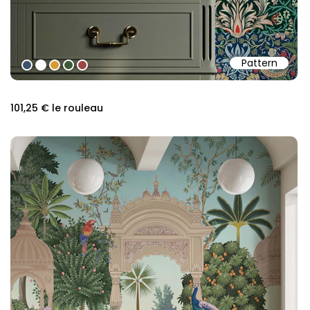
Pattern
#3c5368
#ffffff
#d79a39
#3d5a35
#9a4746
101,25 €
le rouleau