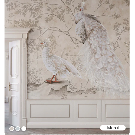
Mural
#d2cac3
#c6cfd3
#ffffff