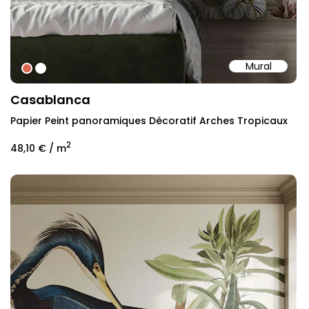
Mural
#DB644F
#ffffff
Casablanca
Papier Peint panoramiques Décoratif Arches Tropicaux
2
48,10 €
/ m