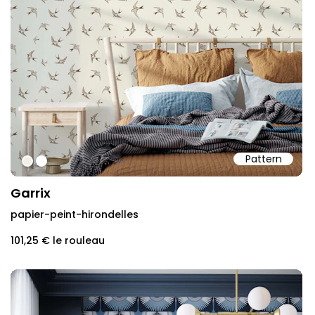
Pattern
#f2efe5
#ffffff
Garrix
papier-peint-hirondelles
101,25 €
le rouleau