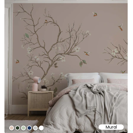
Mural
#dbc5b8
#2b3a27
#b9c7b1
#162f5b
#c7c7c7
#ffffff