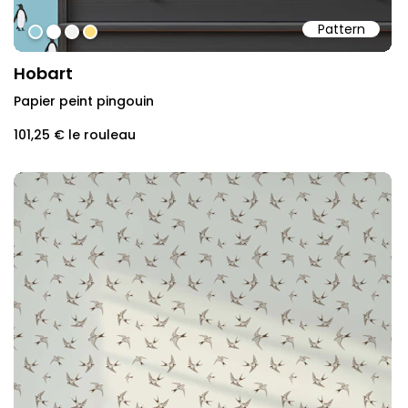
Pattern
#98ceda
#ffffff
#f2f2f2
#fde07e
Hobart
Papier peint pingouin
101,25 €
le rouleau