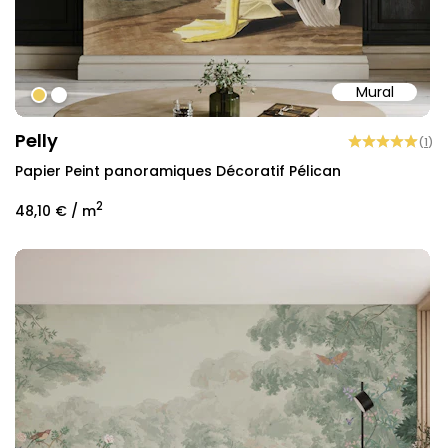
Mural
#EECD5C
#ffffff
Pelly
(
1
)
Papier Peint panoramiques Décoratif Pélican
2
48,10 €
/ m