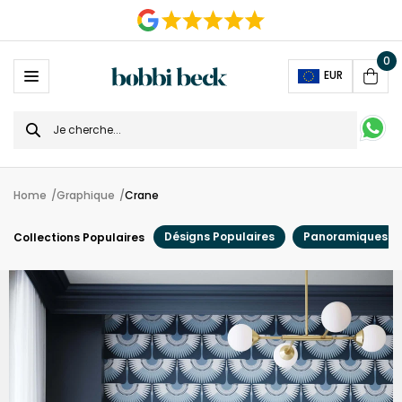
0
Ope
EUR
Cart
Search
for
Home
Graphique
Crane
Désigns Populaires
Panoramiques
Collections Populaires