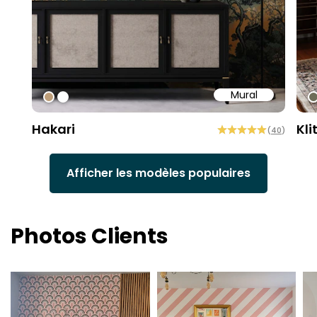
Mural
#bd9e7a
#ffffff
#
Hakari
Kli
(
40
)
Afficher les modèles populaires
Photos Clients