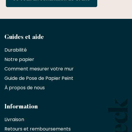
Devenez
Guides et aide
partenaire
Durabilité
commercial
Notre papier
Comment mesurer votre mur
Décorateurs
d'intérieur,
Guide de Pose de Papier Peint
les
À propos de nous
designers
et
les
architectes
Information
bénéficient
Livraison
d'une
réduction
Retours et remboursements
exclusive