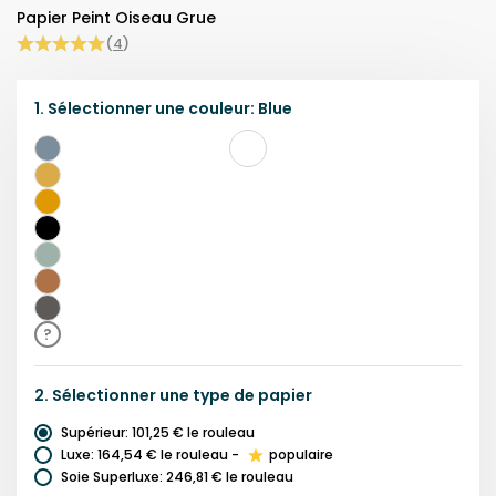
Papier Peint Oiseau Grue
(
4
)
1.
Sélectionner une
couleur
:
Blue
Bleu
Gold
&
Gold
Black
Noir
Vert
Clair
Orange
Gris
?
2.
Sélectionner une
type de papier
Supérieur
:
101,25 €
le rouleau
Luxe
:
164,54 €
le rouleau
-
populaire
Soie Superluxe
:
246,81 €
le rouleau