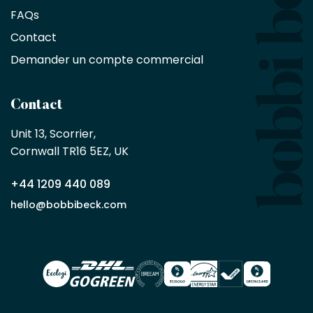
de
FAQs
10
Contact
%
sur
Demander un compte commercial
les
produits,
sans
Contact
achat
minimum
Unit 13, Scorrier, 

en
Cornwall TR16 5EZ, UK
tant
que
+44 1209 440 089
partenaire
commercial
hello@bobbibeck.com
Bobbi
Beck.
Demander
un compte
commercial