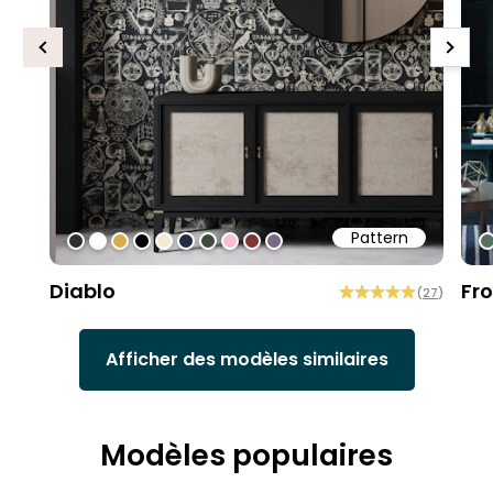
Previous
Next
Pattern
#2d3133
#ffffff
#dcab49
#000000
#f2ead3
#242b44
#3f4c3d
#fabdd7
#7e3636
#7c6a84
#
Diablo
Fr
(
27
)
Afficher des modèles similaires
Modèles populaires