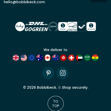
commercial
hello@bobbibeck.com
Bobbi
Beck.
Demander
un compte
commercial
We deliver to
Pinterest
Instagram
©
2026
Bobbibeck.
Shop securely.
TO
TOP