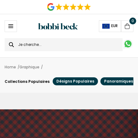
0
Ope
EUR
Cart
Search
for
Home
Graphique
Désigns Populaires
Panoramiques
Collections Populaires