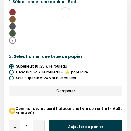
1.
Sélectionner une
couleur
:
Red
Rouge
Brun
Gris
Vert
?
2.
Sélectionner une
type de papier
Supérieur
:
101,25 €
le rouleau
Luxe
:
164,54 €
le rouleau
-
populaire
Soie Superluxe
:
246,81 €
le rouleau
Comparer
Commandez aujourd'hui pour une livraison entre 14 Août
et 18 Août
Quantity
Aujouter au panier
Remove
Add