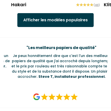
Hakari
Kli
(
40
)
Afficher les modèles populaires
Testimonials
"
Les meilleurs papiers de qualité
"
un
Je peux honnêtement dire que c'est l'un des meilleurs
L
de
papiers de qualité que j'ai accroché depuis longtemps
.
et le prix par rouleau est très raisonnable compte tenu
ég
du style et de la substance dont il dispose. Un plaisir à
accrocher.
Steve T, installateur professionnel.