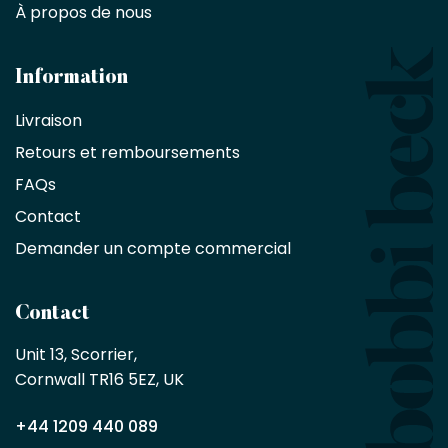
À propos de nous
designers
et
les
architectes
Information
bénéficient
Livraison
d'une
réduction
Retours et remboursements
exclusive
de
FAQs
10
Contact
%
sur
Demander un compte commercial
les
produits,
sans
Contact
achat
minimum
Unit 13, Scorrier, 

en
Cornwall TR16 5EZ, UK
tant
que
+44 1209 440 089
partenaire