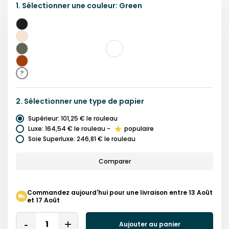
1.
Sélectionner une
couleur
:
Green
Noir
Beige
Vert
Brun
?
2.
Sélectionner une
type de papier
Supérieur
:
101,25 €
le rouleau
Luxe
:
164,54 €
le rouleau
-
populaire
Soie Superluxe
:
246,81 €
le rouleau
Comparer
Commandez aujourd'hui pour une livraison entre 13 Août
et 17 Août
Quantity
Aujouter au panier
Remove
Add