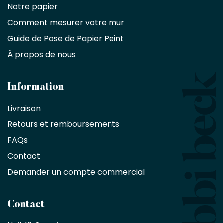
commercial
Notre papier
Comment mesurer votre mur
Décorateurs
d'intérieur,
Guide de Pose de Papier Peint
les
À propos de nous
designers
et
les
architectes
Information
bénéficient
Livraison
d'une
réduction
Retours et remboursements
exclusive
de
FAQs
10
Contact
%
sur
Demander un compte commercial
les
produits,
sans
Contact
achat
minimum