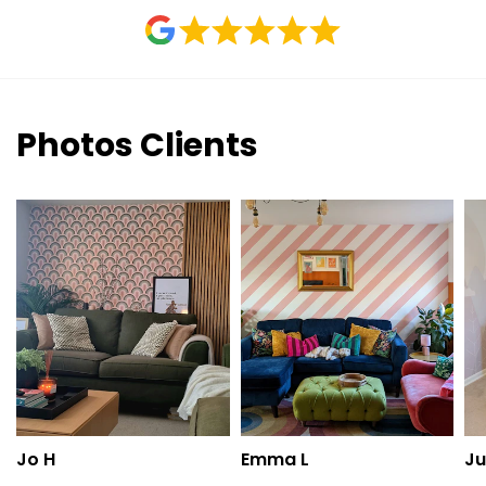
Photos Clients
Jo H
Emma L
Ju