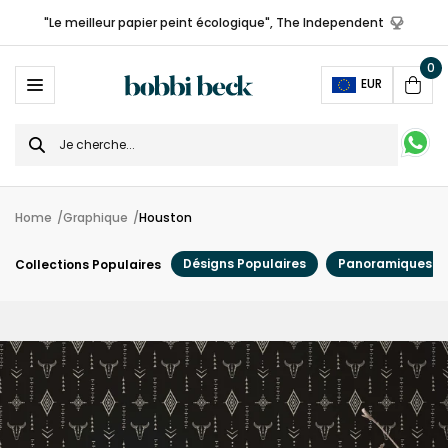
"Le meilleur papier peint écologique", The Independent
0
Ope
EUR
Cart
Search
for
Home
Graphique
Houston
Désigns Populaires
Panoramiques
Collections Populaires