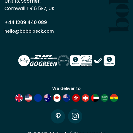
Unit 13, Scorrier, 

en
Cornwall TR16 5EZ, UK
tant
que
+44 1209 440 089
partenaire
commercial
hello@bobbibeck.com
Bobbi
Beck.
Demander
un compte
commercial
We deliver to
Pinterest
Instagram