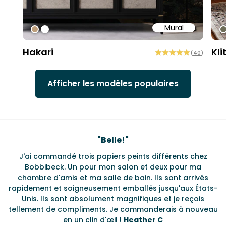
Mural
#bd9e7a
#ffffff
#
Hakari
Kli
(
40
)
Afficher les modèles populaires
Testimonials
"
Belle!
"
J'ai commandé trois papiers peints différents chez
L
s
Bobbibeck. Un pour mon salon et deux pour ma
d
t
chambre d'amis et ma salle de bain. Ils sont arrivés
u à
rapidement et soigneusement emballés jusqu'aux États-
Unis. Ils sont absolument magnifiques et je reçois
tellement de compliments. Je commanderais à nouveau
en un clin d'œil !
Heather C