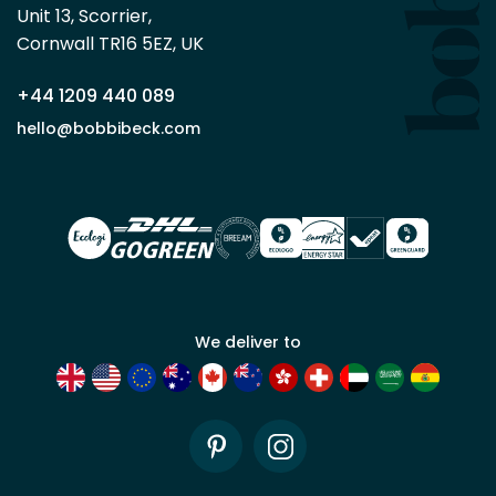
minimum
Unit 13, Scorrier, 

en
Cornwall TR16 5EZ, UK
tant
que
+44 1209 440 089
partenaire
commercial
hello@bobbibeck.com
Bobbi
Beck.
Demander
un compte
commercial
We deliver to
Pinterest
Instagram