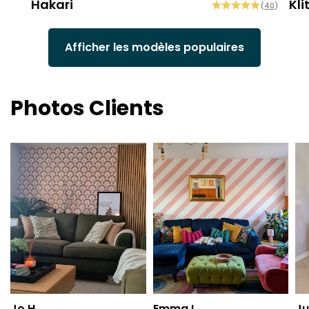
Hakari
Kli
(
40
)
Afficher les modèles populaires
Photos Clients
Jo H
Emma L
Ju