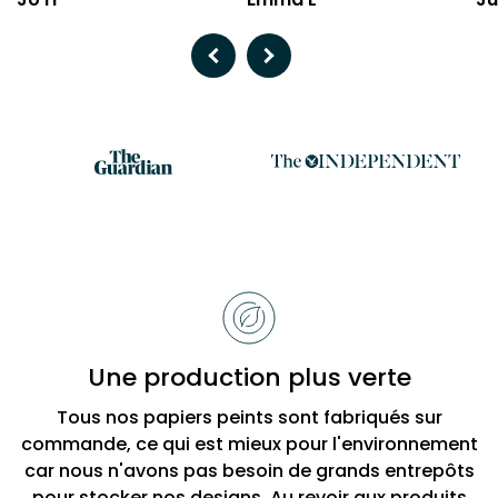
Previous
Next
Raisons
de
choisir
Bobbi
Une production plus verte
Beck
Tous nos papiers peints sont fabriqués sur
commande, ce qui est mieux pour l'environnement
car nous n'avons pas besoin de grands entrepôts
pour stocker nos designs. Au revoir aux produits