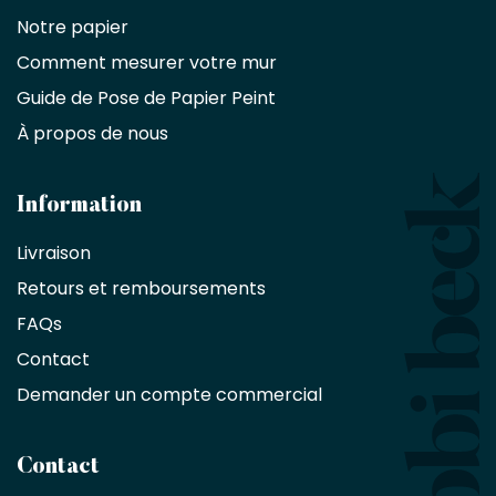
commercial
Notre papier
Comment mesurer votre mur
Décorateurs
d'intérieur,
Guide de Pose de Papier Peint
les
À propos de nous
designers
et
les
architectes
Information
bénéficient
Livraison
d'une
réduction
Retours et remboursements
exclusive
de
FAQs
10
Contact
%
sur
Demander un compte commercial
les
produits,
sans
Contact
achat