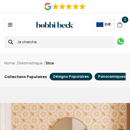
0
Ope
EUR
Cart
Search
for
Home
Géometrique
Slice
Désigns Populaires
Panoramiques
Collections Populaires