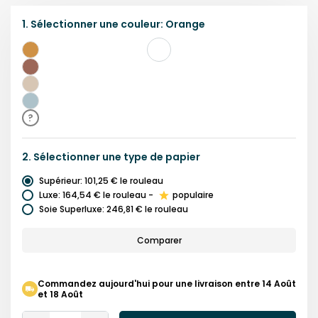
1.
Sélectionner une
couleur
:
Orange
Orange
Brun
Beige
Bleu
?
2.
Sélectionner une
type de papier
Supérieur
:
101,25 €
le rouleau
Luxe
:
164,54 €
le rouleau
-
populaire
Soie Superluxe
:
246,81 €
le rouleau
Comparer
Commandez aujourd'hui pour une livraison entre 14 Août
et 18 Août
Quantity