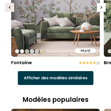
Previous
Next
Mural
#e6e6e6
#ffffff
#abae95
#c0ced1
#c4bdac
#cebe81
#
Fontaine
Br
(
1
)
Afficher des modèles similaires
Modèles populaires